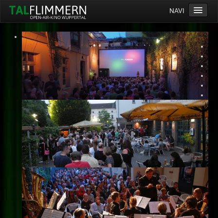
NAVI
Home
Programm
Service
Ticketinfos
Ort
Anreise
Wetter
Kinogutschein
Konzept
Archiv
Kontakt