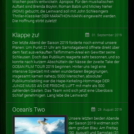
Wochen positiv entwickeln. Apropos: Für den musikalischen
Auftakt sind Brenda Boykin, Roman Babik und Mickey Neher
(ROMI) gebucht, die Leinwand soll mit John Schlesingers
Thriller-Klassiker DER MARATHON-MANN eingeweiht werden.
Die Hoffnung stirbt zuletzt!
Klappe zu!
01. September 2019
Der letzte Abend der Saison 2019 forderte noch einmal unsere
Planen: Um Punkt 21 Uhr am Samstagabend öffnete direkt über
dem fast ausverkauften Talflimmern-Areal ein Gewitter seine
Schleusen. Doch das Publikum reagierte sehr besonnen, und so
konnte nach kurzem Abschütteln der Nässe der zweite Take der
OCEAN FILM TOUR 2019 beginnen. Hinter uns liegt eine
intensive Spielzeit mit vielen wunderbaren Begegnungen,
insgesamt kamen nahezu 5000 Menschen, absoluter
Publikumsliebling war die Hape-Kerkeling-Hommage DER
JUNGE MUSS AN DIE FRISCHE LUFT mit mehr als 500
zahlenden Gästen. Das Team wird sich jetzt eine Überdosis
Schlaf genehmigen. Lang lebe die Leinwand!
Ocean's Two
29. August 2019
Unsere letzten beiden Abende
der Saison 2019 widmen sich
dem großen Blau: Am Freitag
(30. August) und Samstag (31.