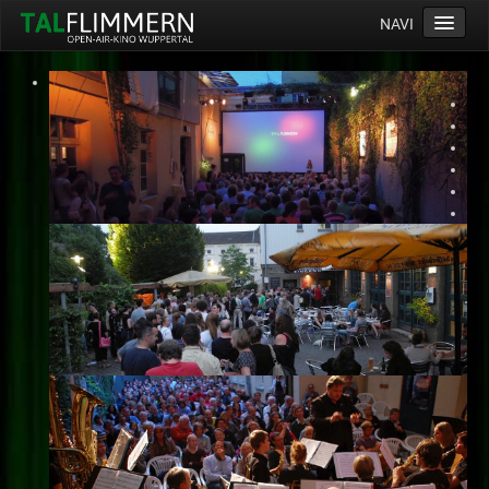
NAVI
Home
Programm
Service
Ticketinfos
Ort
Anreise
Wetter
Kinogutschein
Konzept
Archiv
Kontakt