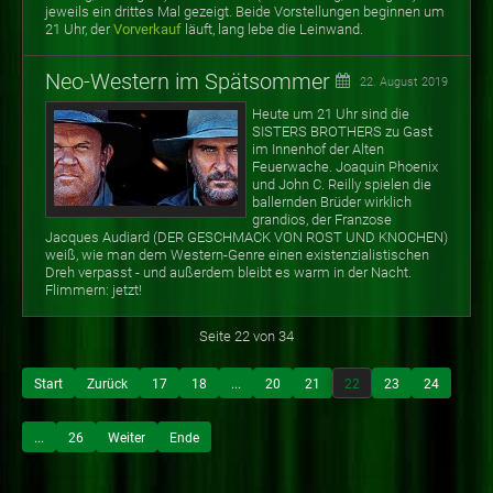
jeweils ein drittes Mal gezeigt. Beide Vorstellungen beginnen um
21 Uhr, der
Vorverkauf
läuft, lang lebe die Leinwand.
Neo-Western im Spätsommer
22. August 2019
Heute um 21 Uhr sind die
SISTERS BROTHERS zu Gast
im Innenhof der Alten
Feuerwache. Joaquin Phoenix
und John C. Reilly spielen die
ballernden Brüder wirklich
grandios, der Franzose
Jacques Audiard (DER GESCHMACK VON ROST UND KNOCHEN)
weiß, wie man dem Western-Genre einen existenzialistischen
Dreh verpasst - und außerdem bleibt es warm in der Nacht.
Flimmern: jetzt!
Seite 22 von 34
Start
Zurück
17
18
...
20
21
22
23
24
...
26
Weiter
Ende