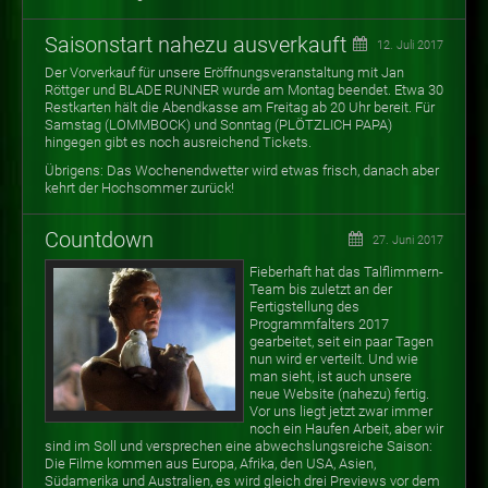
Saisonstart nahezu ausverkauft
12. Juli 2017
Der Vorverkauf für unsere Eröffnungsveranstaltung mit Jan
Röttger und BLADE RUNNER wurde am Montag beendet. Etwa 30
Restkarten hält die Abendkasse am Freitag ab 20 Uhr bereit. Für
Samstag (LOMMBOCK) und Sonntag (PLÖTZLICH PAPA)
hingegen gibt es noch ausreichend Tickets.
Übrigens: Das Wochenendwetter wird etwas frisch, danach aber
kehrt der Hochsommer zurück!
Countdown
27. Juni 2017
Fieberhaft hat das Talflimmern-
Team bis zuletzt an der
Fertigstellung des
Programmfalters 2017
gearbeitet, seit ein paar Tagen
nun wird er verteilt. Und wie
man sieht, ist auch unsere
neue Website (nahezu) fertig.
Vor uns liegt jetzt zwar immer
noch ein Haufen Arbeit, aber wir
sind im Soll und versprechen eine abwechslungsreiche Saison:
Die Filme kommen aus Europa, Afrika, den USA, Asien,
Südamerika und Australien, es wird gleich drei Previews vor dem