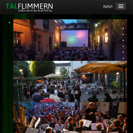
NAVI
Home
Programm
Service
Ticketinfos
Ort
Anreise
Wetter
Kinogutschein
Konzept
Archiv
Kontakt