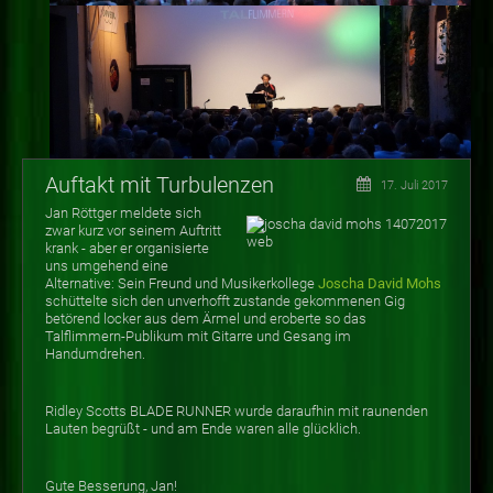
Auftakt mit Turbulenzen
17. Juli 2017
Jan Röttger meldete sich
zwar kurz vor seinem Auftritt
krank - aber er organisierte
uns umgehend eine
Alternative: Sein Freund und Musikerkollege
Joscha David Mohs
schüttelte sich den unverhofft zustande gekommenen Gig
betörend locker aus dem Ärmel und eroberte so das
Talflimmern-Publikum mit Gitarre und Gesang im
Handumdrehen.
Ridley Scotts BLADE RUNNER wurde daraufhin mit raunenden
Lauten begrüßt - und am Ende waren alle glücklich.
Gute Besserung, Jan!