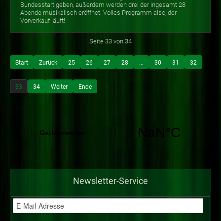
Bundesstart geben, außerdem werden drei der ingesamt 28
Abende musikalisch eröffnet. Volles Programm also, der
Vorverkauf läuft!
Seite 33 von 34
Start
Zurück
25
26
27
28
...
30
31
32
33
34
Weiter
Ende
Newsletter-Service