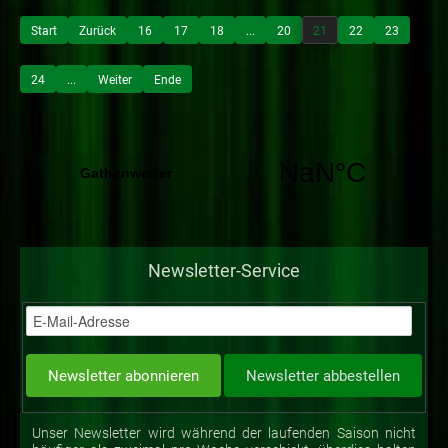
Start
Zurück
16
17
18
...
20
21
22
23
24
...
Weiter
Ende
Newsletter-Service
Unser Newsletter wird während der laufenden Saison nicht