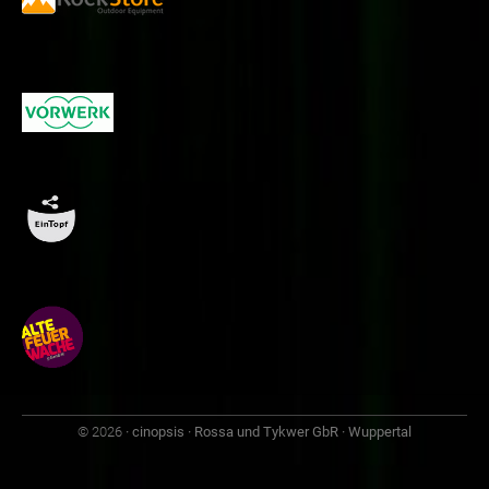
© 2026
· cinopsis · Rossa und Tykwer GbR · Wuppertal