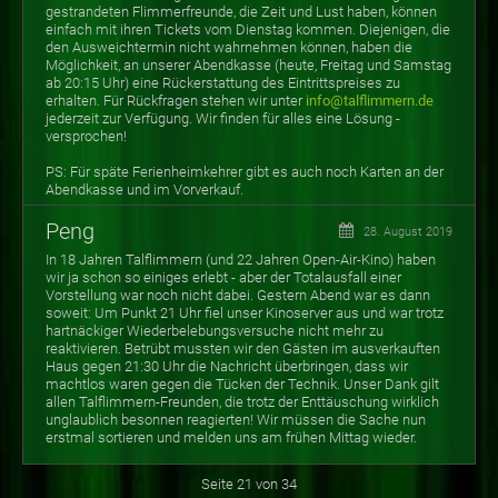
gestrandeten Flimmerfreunde, die Zeit und Lust haben, können
einfach mit ihren Tickets vom Dienstag kommen. Diejenigen, die
den Ausweichtermin nicht wahrnehmen können, haben die
Möglichkeit, an unserer Abendkasse (heute, Freitag und Samstag
ab 20:15 Uhr) eine Rückerstattung des Eintrittspreises zu
erhalten. Für Rückfragen stehen wir unter
info@talflimmern.de
jederzeit zur Verfügung. Wir finden für alles eine Lösung -
versprochen!
PS: Für späte Ferienheimkehrer gibt es auch noch Karten an der
Abendkasse und im Vorverkauf.
Peng
28. August 2019
In 18 Jahren Talflimmern (und 22 Jahren Open-Air-Kino) haben
wir ja schon so einiges erlebt - aber der Totalausfall einer
Vorstellung war noch nicht dabei. Gestern Abend war es dann
soweit: Um Punkt 21 Uhr fiel unser Kinoserver aus und war trotz
hartnäckiger Wiederbelebungsversuche nicht mehr zu
reaktivieren. Betrübt mussten wir den Gästen im ausverkauften
Haus gegen 21:30 Uhr die Nachricht überbringen, dass wir
machtlos waren gegen die Tücken der Technik. Unser Dank gilt
allen Talflimmern-Freunden, die trotz der Enttäuschung wirklich
unglaublich besonnen reagierten! Wir müssen die Sache nun
erstmal sortieren und melden uns am frühen Mittag wieder.
Seite 21 von 34