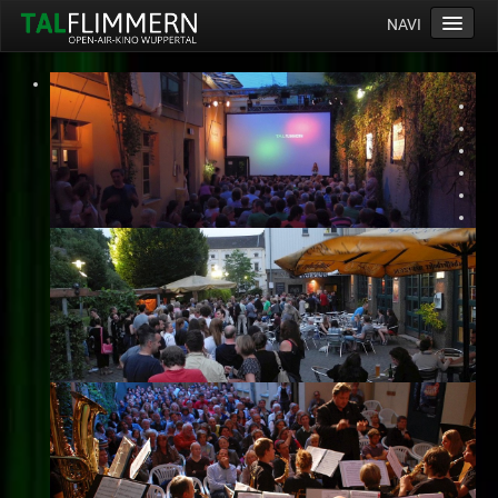
NAVI
Home
Programm
Service
Ticketinfos
Ort
Anreise
Wetter
Kinogutschein
Konzept
Archiv
Kontakt