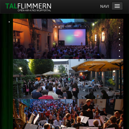
NAVI
Home
Programm
Service
Ticketinfos
Ort
Anreise
Wetter
Kinogutschein
Konzept
Archiv
Kontakt