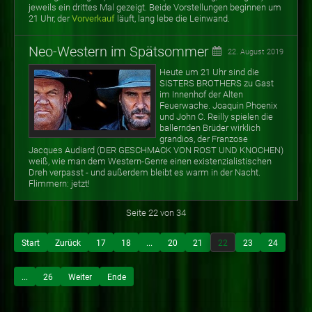
jeweils ein drittes Mal gezeigt. Beide Vorstellungen beginnen um
21 Uhr, der
Vorverkauf
läuft, lang lebe die Leinwand.
Neo-Western im Spätsommer
22. August 2019
Heute um 21 Uhr sind die
SISTERS BROTHERS zu Gast
im Innenhof der Alten
Feuerwache. Joaquin Phoenix
und John C. Reilly spielen die
ballernden Brüder wirklich
grandios, der Franzose
Jacques Audiard (DER GESCHMACK VON ROST UND KNOCHEN)
weiß, wie man dem Western-Genre einen existenzialistischen
Dreh verpasst - und außerdem bleibt es warm in der Nacht.
Flimmern: jetzt!
Seite 22 von 34
Start
Zurück
17
18
...
20
21
22
23
24
...
26
Weiter
Ende