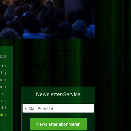
2018
rem
tig
nun
hen
am-
Newsletter-Service
its
cht
lar