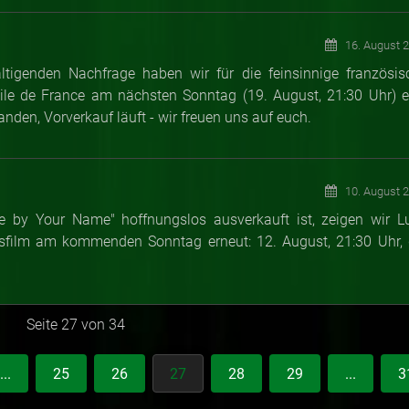
16. August 
igenden Nachfrage haben wir für die feinsinnige französis
ile de France am nächsten Sonntag (19. August, 21:30 Uhr) e
nden, Vorverkauf läuft - wir freuen uns auf euch.
10. August 
Me by Your Name" hoffnungslos ausverkauft ist, zeigen wir L
ilm am kommenden Sonntag erneut: 12. August, 21:30 Uhr, 
Seite 27 von 34
...
25
26
27
28
29
...
3