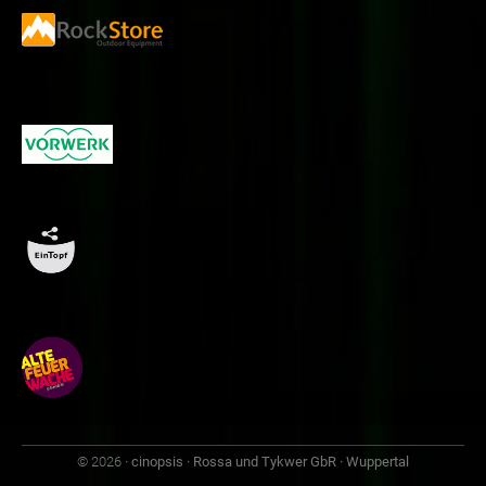
© 2026
· cinopsis · Rossa und Tykwer GbR · Wuppertal