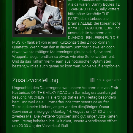
Als da wären: Danny Boyles T2
TRAINSPOTTING, Sally Potters
bitterböse Komödie THE
PARTY, das starbesetzte
Drama ALLIED, der koreanische
Krimi DIE TASCHENDIEBIN und
unsere dritte Vorpremiere,
DJANGO - EIN LEBEN FÜR DIE
MUSIK - flankiert von einem Kurzkonzert des Zinco Roman
Quartetts. Wenn man den in diesem Sommer bisweilen doch
etwas wankelmütigen Meteorologen glauben darf, erwischt
Wuppertal sogar endlich so etwas wie eine Schönwetterfront.
Und da das Talflimmern-Team aus notorischen Optimisten
besteht, wird es auch genau so kommen. Vorverkauf: empfohlen.
Zusatzvorstellung
13. August 2017
Ungeachtet des Dauerregens war unsere Vorpremiere von Emir
Kusturicas ON THE MILKY ROAD am Samstag erstaunlich gut
besucht. MOONLIGHT allerdings traf es am Freitag besonders
hart. Und weil viele Flimmerfreunde trotz bereits gekaufter
Tickets daheim blieben, zeigen wir den diesjährigen Oscar-
Gewinner am morgigen Montag, 14. August, um 21:30 Uhr ein
zweites Mal. Die Wetter-Prognosen sind gut, ungenutzte Karten
vom Freitag behalten ihre Gültigkeit, unsere Abendkasse öffnet
um 20:00 Uhr, der Vorverkauf läuft.