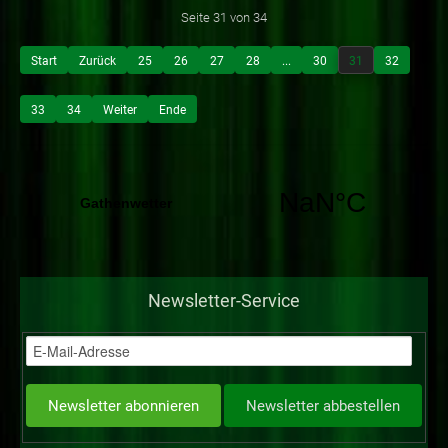
Seite 31 von 34
Start
Zurück
25
26
27
28
...
30
31
32
33
34
Weiter
Ende
Newsletter-Service