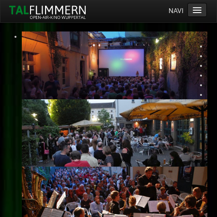
NAVI
Home
Programm
Service
Ticketinfos
Ort
Anreise
Wetter
Kinogutschein
Konzept
Archiv
Kontakt