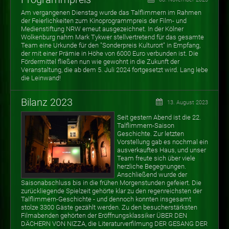
Am vergangenen Dienstag wurde das Talflimmern im Rahmen
der Feierlichkeiten zum Kinoprogrammpreis der Film- und
Medienstiftung NRW erneut ausgezeichnet. In der Kölner
Wolkenburg nahm Mark Tykwer stellvertretend für das gesamte
Team eine Urkunde für den "Sonderpreis Kulturort" in Empfang,
der mit einer Prämie in Höhe von 6000 Euro verbunden ist. Die
Fördermittel fließen nun wie gewohnt in die Zukunft der
Veranstaltung, die ab dem 5. Juli 2024 fortgesetzt wird. Lang lebe
die Leinwand!
Bilanz 2023
13. August 2023
Seit gestern Abend ist die 22.
Talflimmern-Saison
Geschichte. Zur letzten
Vorstellung gab es nochmal ein
ausverkauftes Haus, und unser
Team freute sich über viele
herzliche Begegnungen.
Anschließend wurde der
Saisonabschluss bis in die frühen Morgenstunden gefeiert. Die
zurückliegende Spielzeit gehörte klar zu den regenreichsten der
Talflimmern-Geschichte - und dennoch konnten insgesamt
stolze 3300 Gäste gezählt werden. Zu den besucherstärksten
Filmabenden gehörten der Eröffnungsklassiker ÜBER DEN
DÄCHERN VON NIZZA, die Literaturverfilmung DER GESANG DER