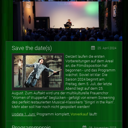
Save the date(s)
25. April 2024
Derzeit laufen die ersten
Vorbereitungen auf dem Areal
an, die Filmdisposition hat
begonnen - und das Programm
wächst. Soviel ist klar: Die
Saison 2024 beginnt am
Freitag, dem 5. Juli, der letzte
Abend liegt auf dem 25.
August. Zum Auftakt wird uns der multikulturelle Frauenchor
"Women of Wuppertal" beglücken - gefolgt von einem Screening
des perfekt restaurierten Musical-Klassikers "Singin' in the Rain".
Mehr aber soll hier noch nicht gespoilert werden!
Update 1. Juni:
Programm komplett,
Vorverkauf
läuft!
Programmpreis
08. November 2023