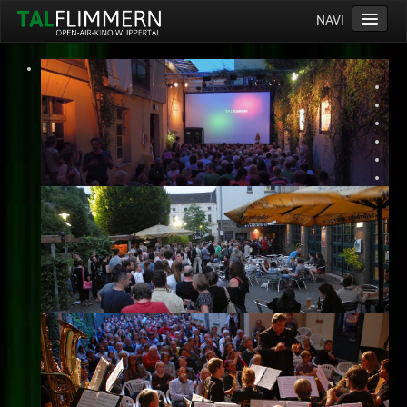
NAVI
Home
Programm
Service
Ticketinfos
Ort
Anreise
Wetter
Kinogutschein
Konzept
Archiv
Kontakt