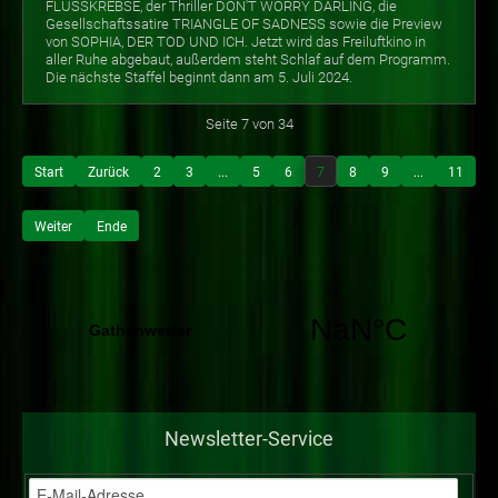
FLUSSKREBSE, der Thriller DON'T WORRY DARLING, die
Gesellschaftssatire TRIANGLE OF SADNESS sowie die Preview
von SOPHIA, DER TOD UND ICH. Jetzt wird das Freiluftkino in
aller Ruhe abgebaut, außerdem steht Schlaf auf dem Programm.
Die nächste Staffel beginnt dann am 5. Juli 2024.
Seite 7 von 34
Start
Zurück
2
3
...
5
6
7
8
9
...
11
Weiter
Ende
Newsletter-Service