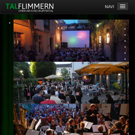
NAVI
Home
Programm
Service
Ticketinfos
Ort
Anreise
Wetter
Kinogutschein
Konzept
Archiv
Kontakt