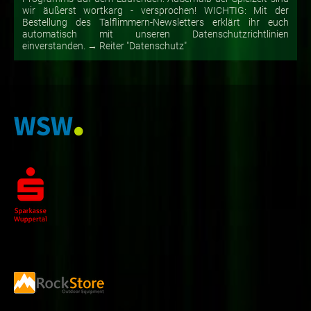
wir äußerst wortkarg - versprochen! WICHTIG: Mit der
Bestellung des Talflimmern-Newsletters erklärt ihr euch
automatisch mit unseren Datenschutzrichtlinien
einverstanden. → Reiter "Datenschutz"