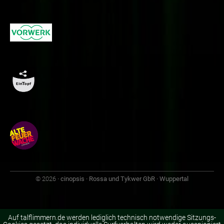
© 2026
· cinopsis · Rossa und Tykwer GbR · Wuppertal
Auf talflimmern.de werden lediglich technisch notwendige Sitzungs-