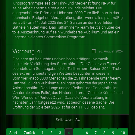
Kinoprogrammpreises der Film- und Medienstiftung NRW für
seine Arbeit abermals mit einer Urkunde belohnt. Die
ausgeschüttete Prämie in Höhe von 2000 Euro fließt nun in das
technische Budget der Veranstaltung, die - wenn alles planmäßig
verläuft - am 11. Juli 2025 ihre 24. Saison an der Elberfelder
Gathe einläuten wird. Das Talflimmern-Team freut sich über die
tolle Auszeichnung, auf sein wunderbares Publikum und auf ein
ungemein dichtes Sommerkino-Programm.
Vorhang zu
26. August 2024
Eine sehr gut besuchte und von hochkarätiger Livemusik
begleitete Vorführung des Stummfilms "Der Geiger von Florenz"
beendete am Sonntagabend die Talflimmern-Saison 2024. Trotz
des extrem unbeständigen Wetters besuchten in diesem
Sommer knapp 3000 Menschen die 25 Filmabende unter freiem
Himmel. Zu den Publikumslieblingen gehörten der japanische
Animationsfilm "Der Junge und der Reiher", der Gerichtsthriller
"Anatomie eines Falls", das Historiendrama "Geliebte Köchin" und
Wim Wenders' "Perfect Days". Dass die Veranstaltung im
nächsten Jahr fortgesetzt wird, ist beschlossene Sache. Die
Eröffnung der Spielzeit 2025 ist für den 11. Juli geplant.
Seite 4 von 34
Start
Zurück
1
2
3
4
...
6
7
8
9
10