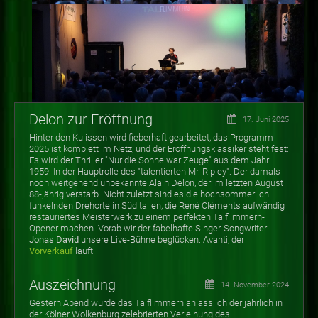
Delon zur Eröffnung
17. Juni 2025
Hinter den Kulissen wird fieberhaft gearbeitet, das Programm
2025 ist komplett im Netz, und der Eröffnungsklassiker steht fest:
Es wird der Thriller "Nur die Sonne war Zeuge" aus dem Jahr
1959. In der Hauptrolle des "talentierten Mr. Ripley": Der damals
noch weitgehend unbekannte Alain Delon, der im letzten August
88-jährig verstarb. Nicht zuletzt sind es die hochsommerlich
funkelnden Drehorte in Süditalien, die René Cléments aufwändig
restauriertes Meisterwerk zu einem perfekten Talflimmern-
Opener machen. Vorab wir der fabelhafte Singer-Songwriter
Jonas David
unsere Live-Bühne beglücken. Avanti, der
Vorverkauf
läuft!
Auszeichnung
14. November 2024
Gestern Abend wurde das Talflimmern anlässlich der jährlich in
der Kölner Wolkenburg zelebrierten Verleihung des