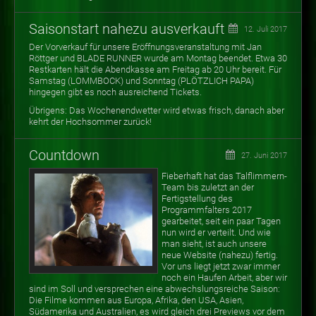
Saisonstart nahezu ausverkauft
12. Juli 2017
Der Vorverkauf für unsere Eröffnungsveranstaltung mit Jan
Röttger und BLADE RUNNER wurde am Montag beendet. Etwa 30
Restkarten hält die Abendkasse am Freitag ab 20 Uhr bereit. Für
Samstag (LOMMBOCK) und Sonntag (PLÖTZLICH PAPA)
hingegen gibt es noch ausreichend Tickets.
Übrigens: Das Wochenendwetter wird etwas frisch, danach aber
kehrt der Hochsommer zurück!
Countdown
27. Juni 2017
Fieberhaft hat das Talflimmern-
Team bis zuletzt an der
Fertigstellung des
Programmfalters 2017
gearbeitet, seit ein paar Tagen
nun wird er verteilt. Und wie
man sieht, ist auch unsere
neue Website (nahezu) fertig.
Vor uns liegt jetzt zwar immer
noch ein Haufen Arbeit, aber wir
sind im Soll und versprechen eine abwechslungsreiche Saison:
Die Filme kommen aus Europa, Afrika, den USA, Asien,
Südamerika und Australien, es wird gleich drei Previews vor dem