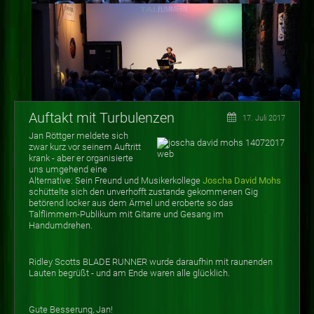
Auftakt mit Turbulenzen
17. Juli 2017
Jan Röttger meldete sich
zwar kurz vor seinem Auftritt
krank - aber er organisierte
uns umgehend eine
Alternative: Sein Freund und Musikerkollege
Joscha David Mohs
schüttelte sich den unverhofft zustande gekommenen Gig
betörend locker aus dem Ärmel und eroberte so das
Talflimmern-Publikum mit Gitarre und Gesang im
Handumdrehen.
Ridley Scotts BLADE RUNNER wurde daraufhin mit raunenden
Lauten begrüßt - und am Ende waren alle glücklich.
Gute Besserung, Jan!