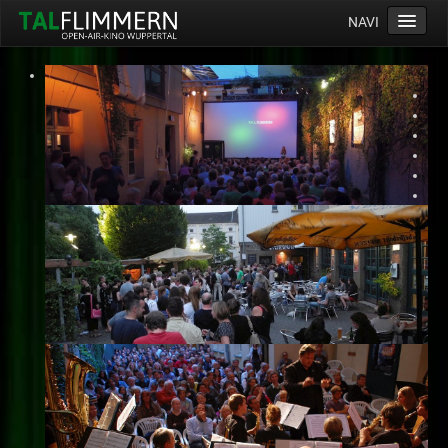
NAVI
Home
Programm
Service
Ticketinfos
Ort
Anreise
Wetter
Kinogutschein
Konzept
Archiv
Kontakt