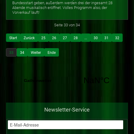
Bundesstart geben, außerdem werden drei der ingesamt 28
Abende musikalisch eröffnet. Volles Programm also, der
Vorverkauf läuft!
Seite 33 von 34
Start
Zurück
25
26
27
28
...
30
31
32
33
34
Weiter
Ende
Newsletter-Service