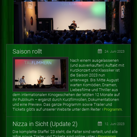
Saison rollt
24. Juni 2023
Nach einem ausgelassenen
(und ausverkauften) Auftakt mit
Kurzkonzert und Klassiker ist
die Saison 2023 nun
unterwegs. Bis Mitte August
warten
Komödien, Dramen,
Liebesfilme und Thriller aus
dem internationalen Kinogeschehen der letzten 12 Monate auf
ihr Publikum
–
ergänzt durch Kurzfilmrollen, Dokumentationen
und eine Preview. Das ganze Programm sowie Trailer und
Tickets gibt's auf unserer Website unter dem Reiter ↑
Programm
.
Nizza in Sicht (Update 2)
12. Juni 2023
Die komplette Staffel '23 steht, die Falter sind verteilt, und alle
Infos sowie Trailer und Tickets sind online unter ↑
Programm
.