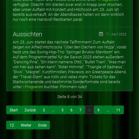
verfügbar. Obacht: Wir starten zwar erst in knapp zwei Wochen,
aber unser Auftakt mit Konzert und Hitchcock am 23. Juni ist
bereits ausverkauft. An der Abendkasse halten wir dann wirklich
nur noch eine Handvoll Restkarten parat.
Aussichten
11. April 2023
Am 23. Juni startet das nächste Talflimmern! Zum Auftakt
zeigen wir Alfred Hitchcocks "Über den Dächern von Nizza", vorab
heizt uns das Swing-Hop-Trio "Springer Birukov Steinborn" ein.
Auf dem Programmzettel für die Saison 2023 stehen außerdem
"Dancing Pina", "Ein Mann namens Otto", "Bullet Train", "Was man
von hier aus sehen kann", "Roter Himmel", "Triangle of Sadness",
"Elvis", "Maigret", Kurzfilmrollen, Previews, ein Greenpeace-Abend,
der "Travel-Slam" aus Köln und vieles mehr. Tickets für das
Startwochenende und bestimmte Sonderformate sind bereits
unter ↑
Programm
buchbar. Flimmern rulez!
Seite 8 von 34
Start
Zurück
3
...
5
6
7
8
9
...
11
12
Weiter
Ende