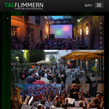
NAVI
Home
Programm
Service
Ticketinfos
Ort
Anreise
Wetter
Kinogutschein
Konzept
Archiv
Kontakt