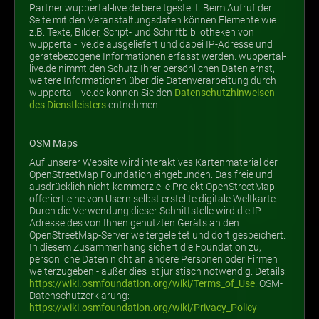
Partner wuppertal-live.de bereitgestellt. Beim Aufruf der
Seite mit den Veranstaltungsdaten können Elemente wie
z.B. Texte, Bilder, Script- und Schriftbibliotheken von
wuppertal-live.de ausgeliefert und dabei IP-Adresse und
gerätebezogene Informationen erfasst werden. wuppertal-
live.de nimmt den Schutz Ihrer persönlichen Daten ernst,
weitere Informationen über die Datenverarbeitung durch
wuppertal-live.de können Sie den
Datenschutzhinweisen
des Dienstleisters
entnehmen.
OSM Maps
Auf unserer Website wird interaktives Kartenmaterial der
OpenStreetMap Foundation eingebunden. Das freie und
ausdrücklich nicht-kommerzielle Projekt OpenStreetMap
offeriert eine von Usern selbst erstellte digitale Weltkarte.
Durch die Verwendung dieser Schnittstelle wird die IP-
Adresse des von Ihnen genutzten Geräts an den
OpenStreetMap-Server weitergeleitet und dort gespeichert.
In diesem Zusammenhang sichert die Foundation zu,
persönliche Daten nicht an andere Personen oder Firmen
weiterzugeben - außer dies ist juristisch notwendig. Details:
https://wiki.osmfoundation.org/wiki/Terms_of_Use
. OSM-
Datenschutzerklärung:
https://wiki.osmfoundation.org/wiki/Privacy_Policy