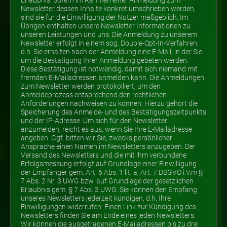
Erlaubnis. Sofern im Rahmen einer Anmeldung zum
Newsletter dessen Inhalte konkret umschrieben werden,
sind sie für die Einwilligung der Nutzer maßgeblich. Im
Übrigen enthalten unsere Newsletter Informationen zu
unseren Leistungen und uns. Die Anmeldung zu unserem
Newsletter erfolgt in einem sog. Double-Opt-In-Verfahren,
d.h. Sie erhalten nach der Anmeldung eine E-Mail, in der Sie
um die Bestätigung Ihrer Anmeldung gebeten werden.
Diese Bestätigung ist notwendig, damit sich niemand mit
fremden E-Mailadressen anmelden kann. Die Anmeldungen
zum Newsletter werden protokolliert, um den
Anmeldeprozess entsprechend den rechtlichen
Anforderungen nachweisen zu können. Hierzu gehört die
Speicherung des Anmelde- und des Bestätigungszeitpunkts
und der IP-Adresse. Um sich für den Newsletter
anzumelden, reicht es aus, wenn Sie Ihre E-Mailadresse
angeben. Ggf. bitten wir Sie, zwecks persönlicher
Ansprache einen Namen im Newsletters anzugeben. Der
Versand des Newsletters und die mit ihm verbundene
Erfolgsmessung erfolgt auf Grundlage einer Einwilligung
der Empfänger gem. Art. 6 Abs. 1 lit. a, Art. 7 DSGVO i.V.m §
7 Abs. 2 Nr. 3 UWG bzw. auf Grundlage der gesetzlichen
Erlaubnis gem. § 7 Abs. 3 UWG. Sie können den Empfang
unseres Newsletters jederzeit kündigen, d.h. Ihre
Einwilligungen widerrufen. Einen Link zur Kündigung des
Newsletters finden Sie am Ende eines jeden Newsletters.
Wir können die ausgetragenen E-Mailadressen bis zu drei