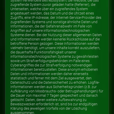
System verwendete Betriebssystem, die Website, die das
zugreifende System zuvor geladen hatte (Referrer), die
Unterseiten, welche über ein zugreifendes System
angesteuert werden, das Datum und die Uhrzeit eines
Zugriffs, eine IP-Adresse, der Internet-Service-Provider des
zugreifenden Systems und sonstige ähnliche Daten und
Informationen, die der Gefahrenabwehr im Falle von
Angriffen auf unsere informationstechnologischen
Systeme dienen. Bei der Nutzung dieser allgemeinen Daten
und Informationen werden keinerlei Rückschlüsse auf die
betroffene Person gezogen. Diese Informationen werden
vielmehr benötigt, um unsere Inhalte korrekt auszuliefern,
die dauerhafte Funktionsfähigkeit unserer
informationstechnologischen Systeme zu gewährleisten
sowie um Strafverfolgungsbehörden im Falle eines
Cyberangriffes die zur Strafverfolgung notwendigen
Informationen bereitzustellen. Diese anonym erhobenen
Daten und Informationen werden daher einerseits
statistisch und ferner mit dem Ziel ausgewertet, den
Datenschutz und die Datensicherheit zu erhöhen. Logfile-
Informationen werden aus Sicherheitsgründen (z.B. zur
Aufklärung von Missbrauchs- oder Betrugshandlungen) für
die Dauer von maximal 7 Tagen gespeichert und danach
gelöscht. Daten, deren weitere Aufbewahrung zu
Beweiszwecken erforderlich ist, sind bis zur endgültigen
Klärung des jeweiligen Vorfalls von der Löschung
ausgenommen.