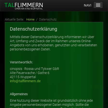
NAVI
Home
Aktuelle Seite:
Home
/
Datenschutz
Programm
Datenschutzerklärung
Service
Mittels dieser Datenschutzerklärung informieren wir über
Art, Umfang und Zweck der im Rahmen unseres Online-
Ticketinfos
Angebots von uns erhobenen, genutzten und verarbeiteten
personenbezogenen Daten.
Ort
Anreise
Verantwortlich:
Wetter
cinopsis · Rossa und Tykwer GbR
Alte Feuerwache / Gathe 6
Kinogutschein
42115 Wuppertal
info@talflimmern.de
Konzept
Archiv
Allgemeines
Kontakt
Eine Nutzung dieser Website ist grundsätzlich ohne jede
Angabe personenbezogener Daten möglich. Sollte die