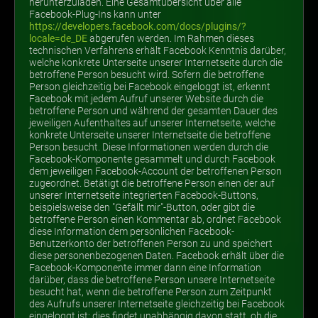
herunterzuladen. Eine Gesamtübersicht über alle
Facebook-Plug-Ins kann unter
https://developers.facebook.com/docs/plugins/?
locale=de_DE
abgerufen werden. Im Rahmen dieses
technischen Verfahrens erhält Facebook Kenntnis darüber,
welche konkrete Unterseite unserer Internetseite durch die
betroffene Person besucht wird. Sofern die betroffene
Person gleichzeitig bei Facebook eingeloggt ist, erkennt
Facebook mit jedem Aufruf unserer Website durch die
betroffene Person und während der gesamten Dauer des
jeweiligen Aufenthaltes auf unserer Internetseite, welche
konkrete Unterseite unserer Internetseite die betroffene
Person besucht. Diese Informationen werden durch die
Facebook-Komponente gesammelt und durch Facebook
dem jeweiligen Facebook-Account der betroffenen Person
zugeordnet. Betätigt die betroffene Person einen der auf
unserer Internetseite integrierten Facebook-Buttons,
beispielsweise den "Gefällt mir"-Button, oder gibt die
betroffene Person einen Kommentar ab, ordnet Facebook
diese Information dem persönlichen Facebook-
Benutzerkonto der betroffenen Person zu und speichert
diese personenbezogenen Daten. Facebook erhält über die
Facebook-Komponente immer dann eine Information
darüber, dass die betroffene Person unsere Internetseite
besucht hat, wenn die betroffene Person zum Zeitpunkt
des Aufrufs unserer Internetseite gleichzeitig bei Facebook
eingeloggt ist; dies findet unabhängig davon statt, ob die