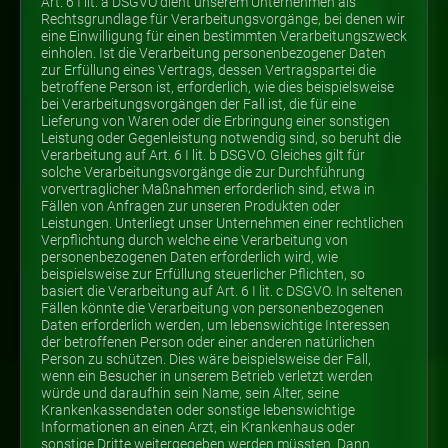
Art. 6 I lit. a DSGVO dient unserem Unternehmen als
Rechtsgrundlage für Verarbeitungsvorgänge, bei denen wir
eine Einwilligung für einen bestimmten Verarbeitungszweck
einholen. Ist die Verarbeitung personenbezogener Daten
zur Erfüllung eines Vertrags, dessen Vertragspartei die
betroffene Person ist, erforderlich, wie dies beispielsweise
bei Verarbeitungsvorgängen der Fall ist, die für eine
Lieferung von Waren oder die Erbringung einer sonstigen
Leistung oder Gegenleistung notwendig sind, so beruht die
Verarbeitung auf Art. 6 I lit. b DSGVO. Gleiches gilt für
solche Verarbeitungsvorgänge die zur Durchführung
vorvertraglicher Maßnahmen erforderlich sind, etwa in
Fällen von Anfragen zur unseren Produkten oder
Leistungen. Unterliegt unser Unternehmen einer rechtlichen
Verpflichtung durch welche eine Verarbeitung von
personenbezogenen Daten erforderlich wird, wie
beispielsweise zur Erfüllung steuerlicher Pflichten, so
basiert die Verarbeitung auf Art. 6 I lit. c DSGVO. In seltenen
Fällen könnte die Verarbeitung von personenbezogenen
Daten erforderlich werden, um lebenswichtige Interessen
der betroffenen Person oder einer anderen natürlichen
Person zu schützen. Dies wäre beispielsweise der Fall,
wenn ein Besucher in unserem Betrieb verletzt werden
würde und daraufhin sein Name, sein Alter, seine
Krankenkassendaten oder sonstige lebenswichtige
Informationen an einen Arzt, ein Krankenhaus oder
sonstige Dritte weitergegeben werden müssten. Dann