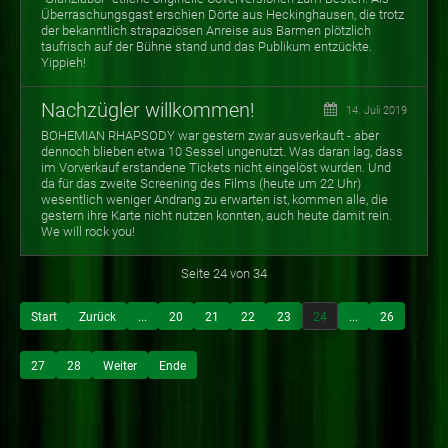
Überraschungsgast erschien Dörte aus Heckinghausen, die trotz
der bekanntlich strapaziösen Anreise aus Barmen plötzlich
taufrisch auf der Bühne stand und das Publikum entzückte.
Yippieh!
Nachzügler willkommen!
14. Juli 2019
BOHEMIAN RHAPSODY war gestern zwar ausverkauft - aber
dennoch blieben etwa 10 Sessel ungenutzt. Was daran lag, dass
im Vorverkauf erstandene Tickets nicht eingelöst wurden. Und
da für das zweite Screening des Films (heute um 22 Uhr)
wesentlich weniger Andrang zu erwarten ist, kommen alle, die
gestern ihre Karte nicht nutzen konnten, auch heute damit rein.
We will rock you!
Seite 24 von 34
Start
Zurück
...
20
21
22
23
24
...
26
27
28
Weiter
Ende