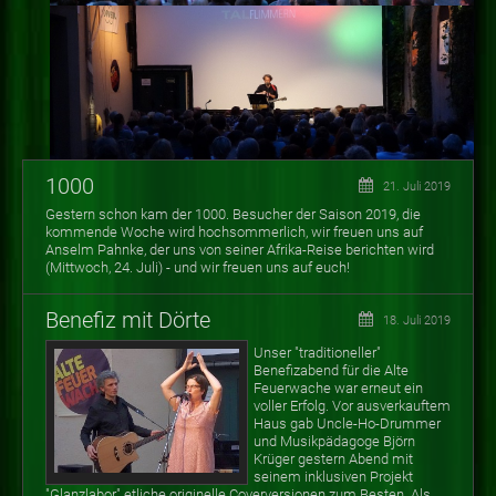
1000
21. Juli 2019
Gestern schon kam der 1000. Besucher der Saison 2019, die
kommende Woche wird hochsommerlich, wir freuen uns auf
Anselm Pahnke, der uns von seiner Afrika-Reise berichten wird
(Mittwoch, 24. Juli) - und wir freuen uns auf euch!
Benefiz mit Dörte
18. Juli 2019
Unser "traditioneller"
Benefizabend für die Alte
Feuerwache war erneut ein
voller Erfolg. Vor ausverkauftem
Haus gab Uncle-Ho-Drummer
und Musikpädagoge Björn
Krüger gestern Abend mit
seinem inklusiven Projekt
"Glanzlabor" etliche originelle Coverversionen zum Besten. Als