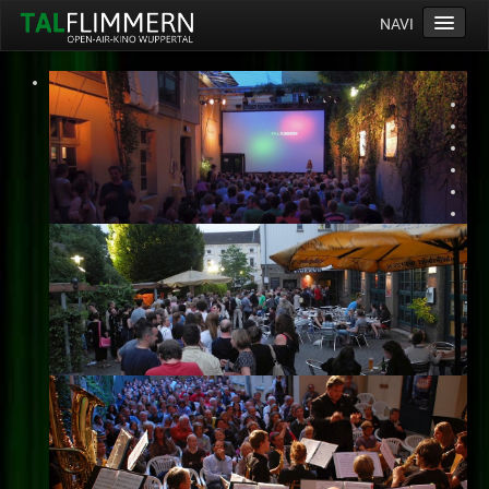
NAVI
Home
Programm
Service
Ticketinfos
Ort
Anreise
Wetter
Kinogutschein
Konzept
Archiv
Kontakt