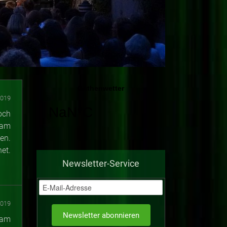
2019
och
 am
en.
et.
Newsletter-Service
2019
 am