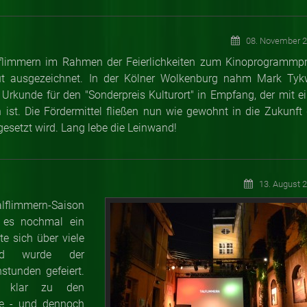
08. November 
limmern im Rahmen der Feierlichkeiten zum Kinoprogrammpr
ut ausgezeichnet. In der Kölner Wolkenburg nahm Mark Tyk
 Urkunde für den "Sonderpreis Kulturort" in Empfang, der mit ei
st. Die Fördermittel fließen nun wie gewohnt in die Zukunft 
gesetzt wird. Lang lebe die Leinwand!
13. August 
flimmern-Saison
b es nochmal ein
e sich über viele
end wurde der
stunden gefeiert.
te klar zu den
te - und dennoch