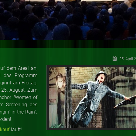
25. April 
auf dem Areal an,
nd das Programm
eginnt am Freitag,
em 25. August. Zum
uenchor "Women of
em Screening des
ngin' in the Rain".
erden!
rkauf
läuft!