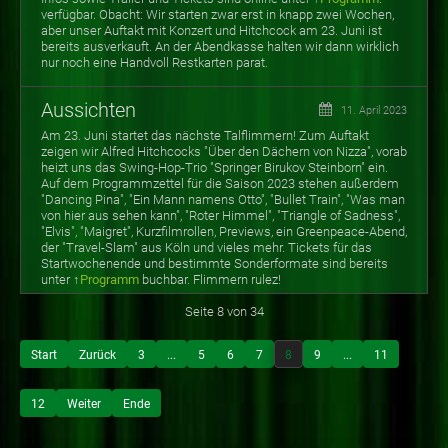
verfügbar. Obacht: Wir starten zwar erst in knapp zwei Wochen,
aber unser Auftakt mit Konzert und Hitchcock am 23. Juni ist
bereits ausverkauft. An der Abendkasse halten wir dann wirklich
nur noch eine Handvoll Restkarten parat.
Aussichten
11. April 2023
Am 23. Juni startet das nächste Talflimmern! Zum Auftakt
zeigen wir Alfred Hitchcocks "Über den Dächern von Nizza", vorab
heizt uns das Swing-Hop-Trio "Springer Birukov Steinborn" ein.
Auf dem Programmzettel für die Saison 2023 stehen außerdem
"Dancing Pina", "Ein Mann namens Otto", "Bullet Train", "Was man
von hier aus sehen kann", "Roter Himmel", "Triangle of Sadness",
"Elvis", "Maigret", Kurzfilmrollen, Previews, ein Greenpeace-Abend,
der "Travel-Slam" aus Köln und vieles mehr. Tickets für das
Startwochenende und bestimmte Sonderformate sind bereits
unter ↑
Programm
buchbar. Flimmern rulez!
Seite 8 von 34
Start
Zurück
3
...
5
6
7
8
9
...
11
12
Weiter
Ende