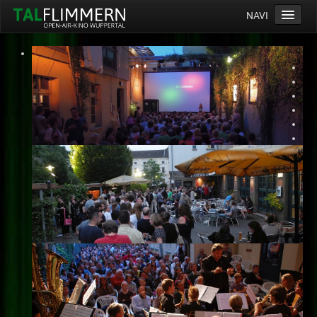
NAVI
Home
Programm
Service
Ticketinfos
Ort
Anreise
Wetter
Kinogutschein
Konzept
Archiv
Kontakt