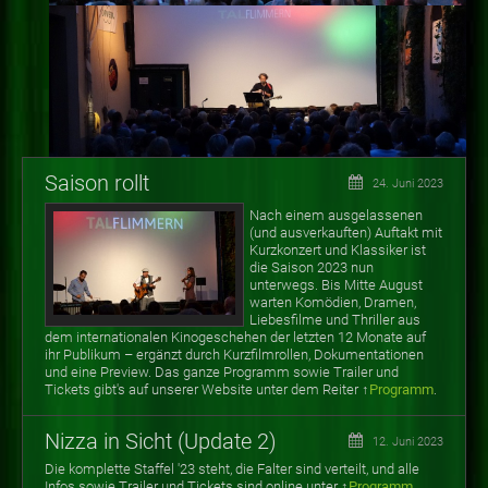
Saison rollt
24. Juni 2023
Nach einem ausgelassenen
(und ausverkauften) Auftakt mit
Kurzkonzert und Klassiker ist
die Saison 2023 nun
unterwegs. Bis Mitte August
warten
Komödien, Dramen,
Liebesfilme und Thriller aus
dem internationalen Kinogeschehen der letzten 12 Monate auf
ihr Publikum
–
ergänzt durch Kurzfilmrollen, Dokumentationen
und eine Preview. Das ganze Programm sowie Trailer und
Tickets gibt's auf unserer Website unter dem Reiter ↑
Programm
.
Nizza in Sicht (Update 2)
12. Juni 2023
Die komplette Staffel '23 steht, die Falter sind verteilt, und alle
Infos sowie Trailer und Tickets sind online unter ↑
Programm
.