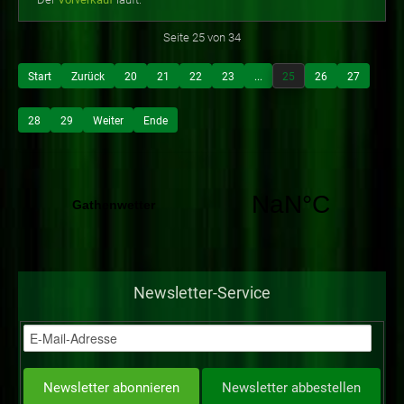
Seite 25 von 34
Start
Zurück
20
21
22
23
...
25
26
27
28
29
Weiter
Ende
Newsletter-Service