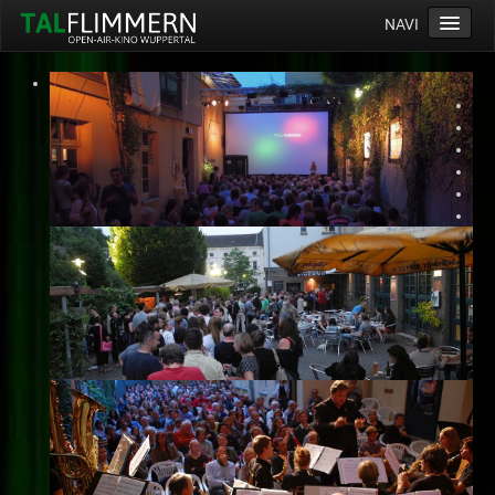
NAVI
Home
Programm
Service
Ticketinfos
Ort
Anreise
Wetter
Kinogutschein
Konzept
Archiv
Kontakt