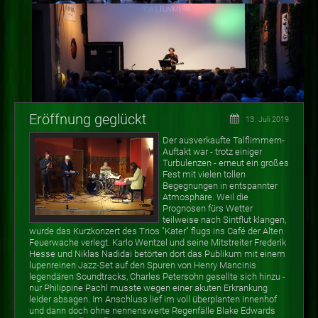
Eröffnung geglückt
13. Juli 2019
Der ausverkaufte Talflimmern-
Auftakt war - trotz einiger
Turbulenzen - erneut ein großes
Fest mit vielen tollen
Begegnungen in entspannter
Atmosphäre. Weil die
Prognosen fürs Wetter
teilweise nach Sintflut klangen,
wurde das Kurzkonzert des Trios "Kater" flugs ins Café der Alten
Feuerwache verlegt. Karlo Wentzel und seine Mitstreiter Frederik
Hesse und Niklas Nadidai betörten dort das Publikum mit einem
lupenreinen Jazz-Set auf den Spuren von Henry Mancinis
legendären Soundtracks, Charles Petersohn gesellte sich hinzu -
nur Philippine Pachl musste wegen einer akuten Erkrankung
leider absagen. Im Anschluss lief im voll überplanten Innenhof
und dann doch ohne nennenswerte Regenfälle Blake Edwards