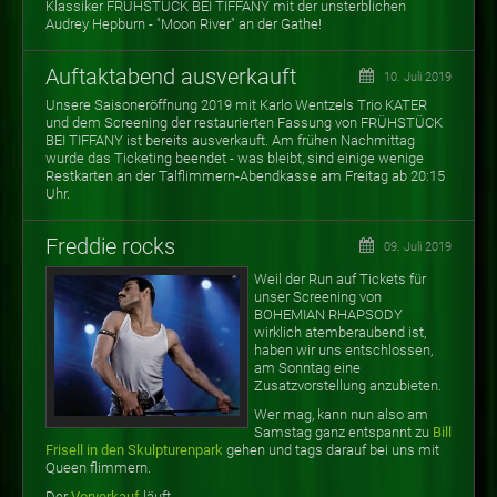
Klassiker FRÜHSTÜCK BEI TIFFANY mit der unsterblichen
Audrey Hepburn - "Moon River" an der Gathe!
Auftaktabend ausverkauft
10. Juli 2019
Unsere Saisoneröffnung 2019 mit Karlo Wentzels Trio KATER
und dem Screening der restaurierten Fassung von FRÜHSTÜCK
BEI TIFFANY ist bereits ausverkauft. Am frühen Nachmittag
wurde das Ticketing beendet - was bleibt, sind einige wenige
Restkarten an der Talflimmern-Abendkasse am Freitag ab 20:15
Uhr.
Freddie rocks
09. Juli 2019
Weil der Run auf Tickets für
unser Screening von
BOHEMIAN RHAPSODY
wirklich atemberaubend ist,
haben wir uns entschlossen,
am Sonntag eine
Zusatzvorstellung anzubieten.
Wer mag, kann nun also am
Samstag ganz entspannt zu
Bill
Frisell in den Skulpturenpark
gehen und tags darauf bei uns mit
Queen flimmern.
Der
Vorverkauf
läuft.