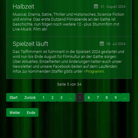
Halbzeit
01. August 2024
Musical, Drama, Satire, Thriller und Historisches, Science Fiction
und Anime: Das erste Dutzend Filmabende an der Gathe ist
Geschichte, nun folgen noch weitere 12 - plus Stummfilm mit
Live-Musik. Film ab!
Spielzeit läuft
08. Juli 2024
Das Talflimmern ist fulminant in die Spielzeit 2024 gestartet und
wird nun bis Ende August für Filmkultur an der Gathe sorgen.
Über Aktuelles, Einzelheiten und Änderungen halten euch unser
Newsletter und unsere Facebook-Seiten auf dem Laufenden.
Infos zur
kommenden Staffel gibt's unter ↑
Programm
.
Seite 5 von 34
Start
Zurück
1
2
3
...
5
6
7
8
9
...
Weiter
Ende