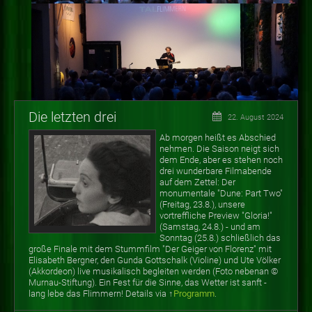
Die letzten drei
22. August 2024
Ab morgen heißt es Abschied
nehmen. Die Saison neigt sich
dem Ende, aber es stehen noch
drei wunderbare Filmabende
auf dem Zettel: Der
monumentale "Dune: Part Two"
(Freitag, 23.8.), unsere
vortreffliche Preview "Gloria!"
(Samstag, 24.8.) - und am
Sonntag (25.8.) schließlich das
große Finale mit dem Stummfilm "Der Geiger von Florenz" mit
Elisabeth Bergner, den Gunda Gottschalk (Violine) und Ute Völker
(Akkordeon) live musikalisch begleiten werden (Foto nebenan
©
Murnau-Stiftung). Ein Fest für die Sinne, das Wetter ist sanft -
lang lebe das Flimmern! Details via ↑
Programm
.