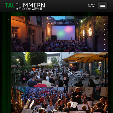
NAVI
Home
Programm
Service
Ticketinfos
Ort
Anreise
Wetter
Kinogutschein
Konzept
Archiv
Kontakt