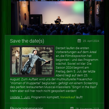
Save the date(s)
25. April 2024
Derzeit laufen die ersten
Vorbereitungen auf dem Areal
an, die Filmdisposition hat
begonnen - und das Programm
wächst. Soviel ist klar: Die
Saison 2024 beginnt am
Freitag, dem 5. Juli, der letzte
Abend liegt auf dem 25.
August. Zum Auftakt wird uns der multikulturelle Frauenchor
"Women of Wuppertal" beglücken - gefolgt von einem Screening
des perfekt restaurierten Musical-Klassikers "Singin' in the Rain".
Mehr aber soll hier noch nicht gespoilert werden!
Update 1. Juni:
Programm komplett,
Vorverkauf
läuft!
Programmpreis
08. November 2023