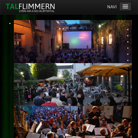
NAVI
Home
Programm
Service
Ticketinfos
Ort
Anreise
Wetter
Kinogutschein
Konzept
Archiv
Kontakt