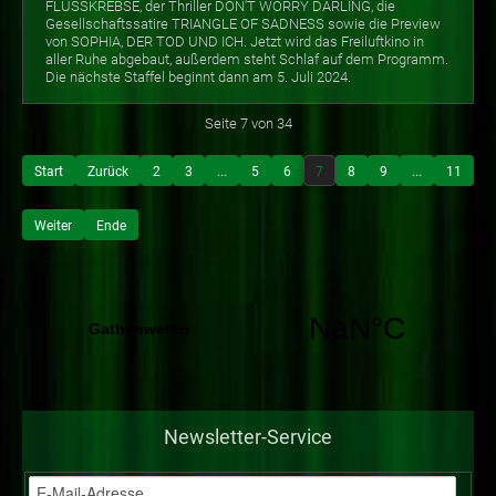
FLUSSKREBSE, der Thriller DON'T WORRY DARLING, die
Gesellschaftssatire TRIANGLE OF SADNESS sowie die Preview
von SOPHIA, DER TOD UND ICH. Jetzt wird das Freiluftkino in
aller Ruhe abgebaut, außerdem steht Schlaf auf dem Programm.
Die nächste Staffel beginnt dann am 5. Juli 2024.
Seite 7 von 34
Start
Zurück
2
3
...
5
6
7
8
9
...
11
Weiter
Ende
Newsletter-Service