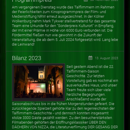
Am vergangenen Dienstag wurde das Talflimmern im Rahmen
der Feierlichkeiten zum Kinoprogrammpreis der Film- und
Medienstiftung NRW erneut ausgezeichnet. In der Kölner
Wolkenburg nahm Mark Tykwer stellvertretend für das gesamte
Team eine Urkunde für den "Sonderpreis Kulturort" in Empfang,
der mit einer Prämie in Höhe von 6000 Euro verbunden ist. Die
Fördermittel fließen nun wie gewohnt in die Zukunft der
Veranstaltung, die ab dem 5. Juli 2024 fortgesetzt wird. Lang lebe
die Leinwand!
Bilanz 2023
13. August 2023
Seit gestern Abend ist die 22.
Talflimmern-Saison
Geschichte. Zur letzten
Vorstellung gab es nochmal ein
ausverkauftes Haus, und unser
Team freute sich über viele
herzliche Begegnungen.
Anschließend wurde der
Saisonabschluss bis in die frühen Morgenstunden gefeiert. Die
zurückliegende Spielzeit gehörte klar zu den regenreichsten der
Talflimmern-Geschichte - und dennoch konnten insgesamt
stolze 3300 Gäste gezählt werden. Zu den besucherstärksten
Filmabenden gehörten der Eröffnungsklassiker ÜBER DEN
DÄCHERN VON NIZZA, die Literaturverfilmung DER GESANG DER