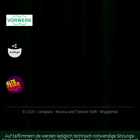
© 2026
· cinopsis · Rossa und Tykwer GbR · Wuppertal
Auf talflimmern.de werden lediglich technisch notwendige Sitzungs-