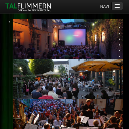
NAVI
Home
Programm
Service
Ticketinfos
Ort
Anreise
Wetter
Kinogutschein
Konzept
Archiv
Kontakt