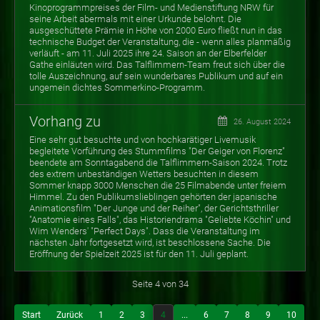
Kinoprogrammpreises der Film- und Medienstiftung NRW für
seine Arbeit abermals mit einer Urkunde belohnt. Die
ausgeschüttete Prämie in Höhe von 2000 Euro fließt nun in das
technische Budget der Veranstaltung, die - wenn alles planmäßig
verläuft - am 11. Juli 2025 ihre 24. Saison an der Elberfelder
Gathe einläuten wird. Das Talflimmern-Team freut sich über die
tolle Auszeichnung, auf sein wunderbares Publikum und auf ein
ungemein dichtes Sommerkino-Programm.
Vorhang zu
26. August 2024
Eine sehr gut besuchte und von hochkarätiger Livemusik
begleitete Vorführung des Stummfilms "Der Geiger von Florenz"
beendete am Sonntagabend die Talflimmern-Saison 2024. Trotz
des extrem unbeständigen Wetters besuchten in diesem
Sommer knapp 3000 Menschen die 25 Filmabende unter freiem
Himmel. Zu den Publikumslieblingen gehörten der japanische
Animationsfilm "Der Junge und der Reiher", der Gerichtsthriller
"Anatomie eines Falls", das Historiendrama "Geliebte Köchin" und
Wim Wenders' "Perfect Days". Dass die Veranstaltung im
nächsten Jahr fortgesetzt wird, ist beschlossene Sache. Die
Eröffnung der Spielzeit 2025 ist für den 11. Juli geplant.
Seite 4 von 34
Start
Zurück
1
2
3
4
...
6
7
8
9
10