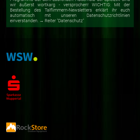
wir äußerst wortkarg - versprochen! WICHTIG: Mit der
Bestellung des Talflimmern-Newsletters erklärt ihr euch
automatisch mit unseren Datenschutzrichtlinien
einverstanden. → Reiter "Datenschutz"