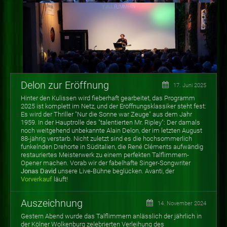
Delon zur Eröffnung
17. Juni 2025
Hinter den Kulissen wird fieberhaft gearbeitet, das Programm
2025 ist komplett im Netz, und der Eröffnungsklassiker steht fest:
Es wird der Thriller "Nur die Sonne war Zeuge" aus dem Jahr
1959. In der Hauptrolle des "talentierten Mr. Ripley": Der damals
noch weitgehend unbekannte Alain Delon, der im letzten August
88-jährig verstarb. Nicht zuletzt sind es die hochsommerlich
funkelnden Drehorte in Süditalien, die René Cléments aufwändig
restauriertes Meisterwerk zu einem perfekten Talflimmern-
Opener machen. Vorab wir der fabelhafte Singer-Songwriter
Jonas David
unsere Live-Bühne beglücken. Avanti, der
Vorverkauf
läuft!
Auszeichnung
14. November 2024
Gestern Abend wurde das Talflimmern anlässlich der jährlich in
der Kölner Wolkenburg zelebrierten Verleihung des