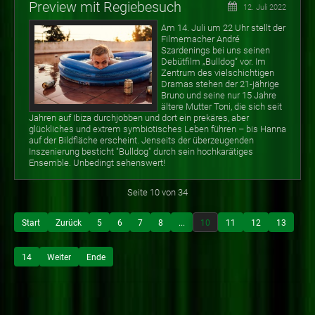
Preview mit Regiebesuch
12. Juli 2022
Am 14. Juli um 22 Uhr stellt der
Filmemacher André
Szardenings bei uns seinen
Debütfilm „Bulldog“ vor. Im
Zentrum des vielschichtigen
Dramas stehen der 21-jährige
Bruno und seine nur 15 Jahre
ältere Mutter Toni, die sich seit
Jahren auf Ibiza durchjobben und dort ein prekäres, aber
glückliches und extrem symbiotisches Leben führen – bis Hanna
auf der Bildfläche erscheint. Jenseits der überzeugenden
Inszenierung besticht "Bulldog" durch sein hochkarätiges
Ensemble. Unbedingt sehenswert!
Seite 10 von 34
Start
Zurück
5
6
7
8
...
10
11
12
13
14
Weiter
Ende