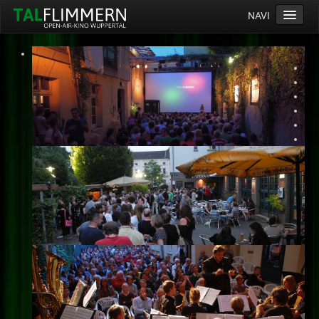
NAVI
Home
Programm
Service
Ticketinfos
Ort
Anreise
Wetter
Kinogutschein
Konzept
Archiv
Kontakt