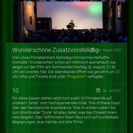
Wunderschöne Zusatzvorstellung
04. August 2022
Weil unser Filmabend am Samstag mit Karoline Herfurths
Komödie "Wunderschön" schon am Mittwoch ausverkauft war,
zeigen wir den Film am kommenden Montag (8. August, 21:30
Uhr) ein zweites Mal. Die Abendkasse öffnet wie gewohnt um 21
Uhr, Infos und Tickets sind unter "
Programm
" verfügbar.
10
28. Juli 2022
Für diese Saison stehen jetzt noch exakt 10 Filmabende auf
unserem Zettel. Vom hochspannenden Indie "One of these Days"
über das französische Sozialdrama "Wie im echten Leben" bis
zum Blockbuster "Dune" ist alles dabei, was das Cineast:innen-
Herz begehrt. Das Talflimmern-Team freut sich auf wunderbare
Begegnungen, laue Nächte und tolle Filme.