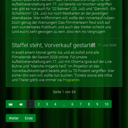
Auftaktveranstaltung am 17. Juli bereits vor Wochen vergriffen
war, gibt es nun auch für "22 Bahnen" (23. Juli) und "Glennkill - Ein
Schafskrimi" (24. Juli) nur noch Restkarten an der jeweiligen
Abendkasse. Wer mitflimmern will, sollte den Vorverkauf nutzen.
Doch genug der Warnungen! Das Flimmerteam freut sich auf
sein wunderbares Publikum, und auch das Wetter scheint uns
(und euch) sehr gewogen zu sein. Also rein ins Vergnügen!
Staffel steht, Vorverkauf gestartet
17. Juni 2026
In exakt einem Monat geht's los, und ab sofort sind alle
Filmabende der Saison 2026 online. Für unsere
Auftaktveranstaltung am 17. Juli mit Chioma Igwe auf der Live-
Bühne und "Manche mögen's heiß" im Projektor ist das
Vorverkaufskontingent bereits jetzt zu 70 Prozent vergriffen. Wer
sicher drin sein will, sollte nun buchen. Tickets sowie alle Infos
und Trailer gibt's wie immer via
Programm
.
Seite 1 von 34
1
2
3
4
...
6
7
8
9
10
Weiter
Ende