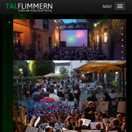
NAVI
Home
Programm
Service
Ticketinfos
Ort
Anreise
Wetter
Kinogutschein
Konzept
Archiv
Kontakt