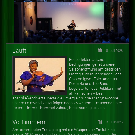
Läuft
18. Juli 2026
Bei perfekten äußeren
Bedingungen geriet unsere
Saisoneröffnung am gestrigen
Freitag zum rauschenden Fest.
Chioma Igwe (Foto: Andreas
Posmyk) und ihre Band
begeisterten das Publikum mit
afrikanischen Vibes,
anschließend verzauberte die unvergleichliche Marilyn Monroe
unsere Leinwand. Jetzt folgen noch 25 weitere Filmabende unter
freiem Himmel. Kommet zuhauf, Kino macht glücklich!
Vorflimmern
13. Juli 2026
Am kommenden Freitag beginnt die Wuppertaler Freiluftkino-
Saison 2026, und nachdem das Vorverkaufskontingent für die