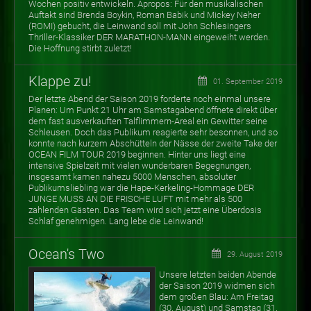
Wochen positiv entwickeln. Apropos: Für den musikalischen
Auftakt sind Brenda Boykin, Roman Babik und Mickey Neher
(ROMI) gebucht, die Leinwand soll mit John Schlesingers
Thriller-Klassiker DER MARATHON-MANN eingeweiht werden.
Die Hoffnung stirbt zuletzt!
Klappe zu!
01. September 2019
Der letzte Abend der Saison 2019 forderte noch einmal unsere
Planen: Um Punkt 21 Uhr am Samstagabend öffnete direkt über
dem fast ausverkauften Talflimmern-Areal ein Gewitter seine
Schleusen. Doch das Publikum reagierte sehr besonnen, und so
konnte nach kurzem Abschütteln der Nässe der zweite Take der
OCEAN FILM TOUR 2019 beginnen. Hinter uns liegt eine
intensive Spielzeit mit vielen wunderbaren Begegnungen,
insgesamt kamen nahezu 5000 Menschen, absoluter
Publikumsliebling war die Hape-Kerkeling-Hommage DER
JUNGE MUSS AN DIE FRISCHE LUFT mit mehr als 500
zahlenden Gästen. Das Team wird sich jetzt eine Überdosis
Schlaf genehmigen. Lang lebe die Leinwand!
Ocean's Two
29. August 2019
Unsere letzten beiden Abende
der Saison 2019 widmen sich
dem großen Blau: Am Freitag
(30. August) und Samstag (31.