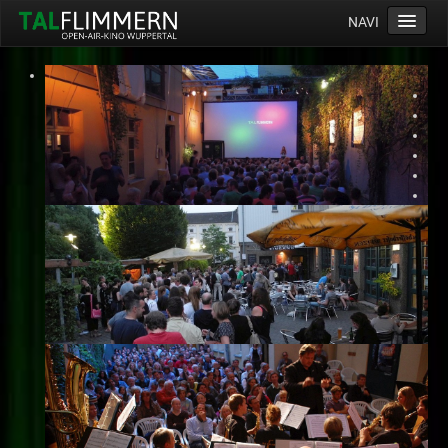
NAVI
Home
Programm
Service
Ticketinfos
Ort
Anreise
Wetter
Kinogutschein
Konzept
Archiv
Kontakt