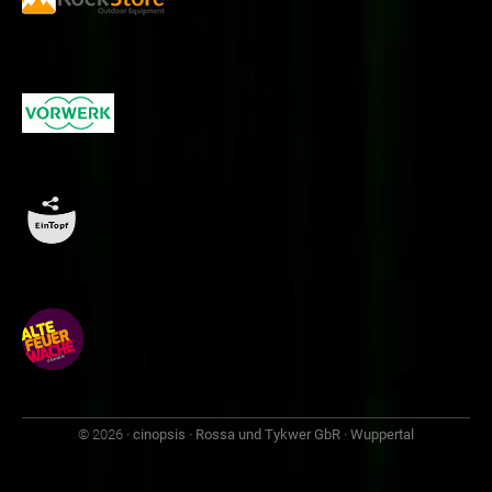
© 2026
· cinopsis · Rossa und Tykwer GbR · Wuppertal