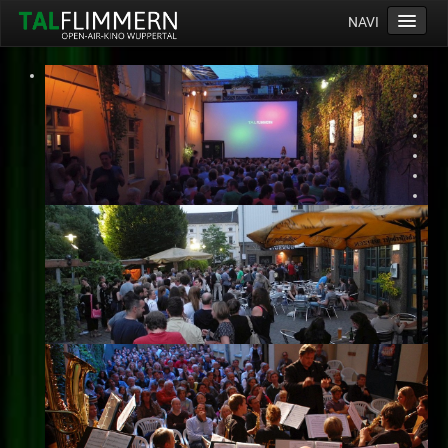
NAVI
Home
Programm
Service
Ticketinfos
Ort
Anreise
Wetter
Kinogutschein
Konzept
Archiv
Kontakt