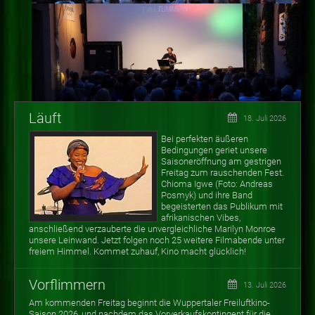
Läuft
18. Juli 2026
Bei perfekten äußeren
Bedingungen geriet unsere
Saisoneröffnung am gestrigen
Freitag zum rauschenden Fest.
Chioma Igwe (Foto: Andreas
Posmyk) und ihre Band
begeisterten das Publikum mit
afrikanischen Vibes,
anschließend verzauberte die unvergleichliche Marilyn Monroe
unsere Leinwand. Jetzt folgen noch 25 weitere Filmabende unter
freiem Himmel. Kommet zuhauf, Kino macht glücklich!
Vorflimmern
13. Juli 2026
Am kommenden Freitag beginnt die Wuppertaler Freiluftkino-
Saison 2026, und nachdem das Vorverkaufskontingent für die