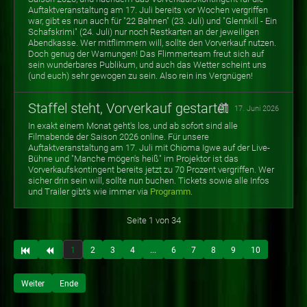
Auftaktveranstaltung am 17. Juli bereits vor Wochen vergriffen
war, gibt es nun auch für "22 Bahnen" (23. Juli) und "Glennkill - Ein
Schafskrimi" (24. Juli) nur noch Restkarten an der jeweiligen
Abendkasse. Wer mitflimmern will, sollte den Vorverkauf nutzen.
Doch genug der Warnungen! Das Flimmerteam freut sich auf
sein wunderbares Publikum, und auch das Wetter scheint uns
(und euch) sehr gewogen zu sein. Also rein ins Vergnügen!
Staffel steht, Vorverkauf gestartet
17. Juni 2026
In exakt einem Monat geht's los, und ab sofort sind alle
Filmabende der Saison 2026 online. Für unsere
Auftaktveranstaltung am 17. Juli mit Chioma Igwe auf der Live-
Bühne und "Manche mögen's heiß" im Projektor ist das
Vorverkaufskontingent bereits jetzt zu 70 Prozent vergriffen. Wer
sicher drin sein will, sollte nun buchen. Tickets sowie alle Infos
und Trailer gibt's wie immer via
Programm
.
Seite 1 von 34
1
2
3
4
...
6
7
8
9
10
Weiter
Ende