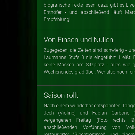
biografische Texte lesen, dazu gibt es Li
Enthöfer - und abschließend läuft Mar
Empfehlung!
Von Einsen und Nullen
Zugegeben, die Zeiten sind schwierig - un
Laumanns Stufe 0 nie eingeführt. Heißt: 
keine Masken am Sitzplatz - alles wie 
Wochenendes grad über. Wer also noch rein w
Saison rollt
Nach einem wunderbar entspannten Tango-
Jech (Violine) und Fabián Carbone 
vergangenen Freitag (Foto rechts ©
anschließenden Vorführung von Volk
restaurierter "Blechtrommel" und ein