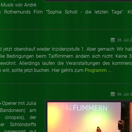
ve-Musik von André
c Rothemunds Film "Sophie Scholl - die letzten Tage". Kl
26. Juli 
d jetzt obendrauf wieder Inzidenzstufe 1. Aber gemach: Wir ha
Die Bedingungen beim Talflimmern ändern sich nicht: Keine 3
gewohnt. Allerdings laufen die Veranstaltungen des kommen
ill, sollte jetzt buchen. Hier geht's zum
Programm ...
06. Juli 
Opener mit Julia
(Bandoneon) am
 cinopsis), der
er Schlöndorffs
em insgesamt gut