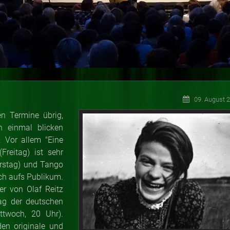
09. August 
n Termine übrig,
 einmal blicken
 Vor allem "Eine
Freitag) ist sehr
rstag) und Tango
ch aufs Publikum.
er von Olaf Reitz
ag der deutschen
ttwoch, 20 Uhr).
en originale und