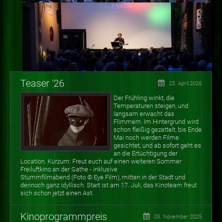
Teaser '26
23. April 2026
Der Frühling winkt, die
Temperaturen steigen, und
langsam erwacht das
Flimmern. Im Hintergrund wird
schon fleißig gezettelt, bis Ende
Mai noch werden Filme
gesichtet, und ab sofort geht es
an die Ertüchtigung der
Location. Kurzum: Freut euch auf einen weiteren Sommer
Freiluftkino an der Gathe - inklusive
Stummfilmabend (Foto
©
Eye Film), mitten in der Stadt und
dennoch ganz idyllisch. Start ist am 17. Juli, das Kinoteam freut
sich schon jetzt einen Ast.
Kinoprogrammpreis
05. November 2025