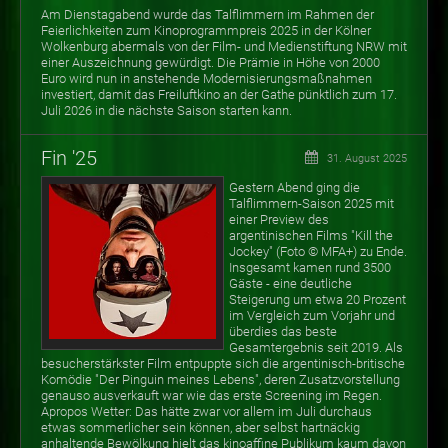
Am Dienstagabend wurde das Talflimmern im Rahmen der
Feierlichkeiten zum Kinoprogrammpreis 2025 in der Kölner
Wolkenburg abermals von der Film- und Medienstiftung NRW mit
einer Auszeichnung gewürdigt. Die Prämie in Höhe von 2000
Euro wird nun in anstehende Modernisierungsmaßnahmen
investiert, damit das Freiluftkino an der Gathe pünktlich zum 17.
Juli 2026 in die nächste Saison starten kann.
Fin '25
31. August 2025
Gestern Abend ging die
Talflimmern-Saison 2025 mit
einer Preview des
argentinischen Films "Kill the
Jockey" (Foto
©
MFA+) zu Ende.
Insgesamt kamen rund 3500
Gäste - eine deutliche
Steigerung um etwa 20 Prozent
im Vergleich zum Vorjahr und
überdies das beste
Gesamtergebnis seit 2019. Als
besucherstärkster Film entpuppte sich die argentinisch-britische
Komödie "Der Pinguin meines Lebens", deren Zusatzvorstellung
genauso ausverkauft war wie das erste Screening im Regen.
Apropos Wetter: Das hätte zwar vor allem im Juli durchaus
etwas sommerlicher sein können, aber selbst hartnäckig
anhaltende Bewölkung hielt das kinoaffine Publikum kaum davon