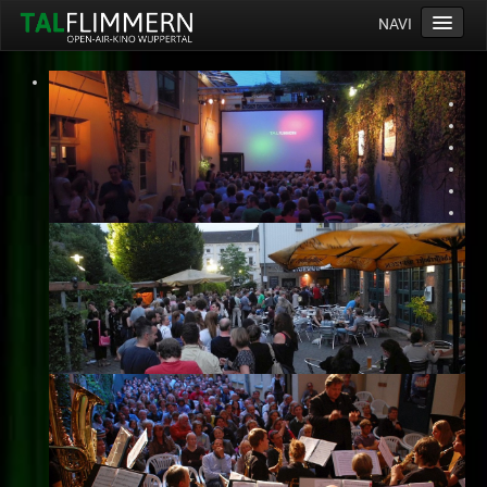
NAVI
Home
Programm
Service
Ticketinfos
Ort
Anreise
Wetter
Kinogutschein
Konzept
Archiv
Kontakt