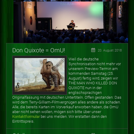
Don Quixote = OmU!
20. August 2018
Weil die deutsche
Synchronisation nicht mehr vor
unserem Preview-Termin am
kommenden Samstag (25.
August) fertig wird, zeigen wir
THE MAN WHO KILLED DON
QUIXOTE nun in der
englischsprachigen
Originalfassung mit deutschen Untertiteln. Offen gestanden: Das
wird dem Terry-Gilliam-Filmvergnügen alles andere als schaden.
Alle, die bereits Karten im Vorverkauf erworben haben, die OmU
aber nicht sehen wollen, mögen sich bitte über unser
Kontaktformular
bei uns melden. Wir erstatten dann den
Eintrittspreis.