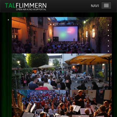
NAVI
Home
Programm
Service
Ticketinfos
Ort
Anreise
Wetter
Kinogutschein
Konzept
Archiv
Kontakt