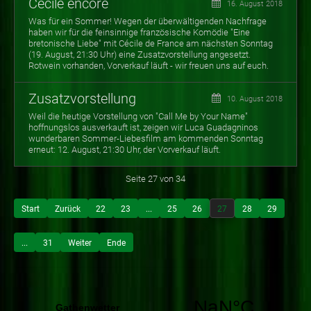
Cécile encore
16. August 2018
Was für ein Sommer! Wegen der überwältigenden Nachfrage
haben wir für die feinsinnige französische Komödie "Eine
bretonische Liebe" mit Cécile de France am nächsten Sonntag
(19. August, 21:30 Uhr) eine Zusatzvorstellung angesetzt.
Rotwein vorhanden, Vorverkauf läuft - wir freuen uns auf euch.
Zusatzvorstellung
10. August 2018
Weil die heutige Vorstellung von "Call Me by Your Name"
hoffnungslos ausverkauft ist, zeigen wir Luca Guadagninos
wunderbaren Sommer-Liebesfilm am kommenden Sonntag
erneut: 12. August, 21:30 Uhr, der Vorverkauf läuft.
Seite 27 von 34
Start
Zurück
22
23
...
25
26
27
28
29
...
31
Weiter
Ende