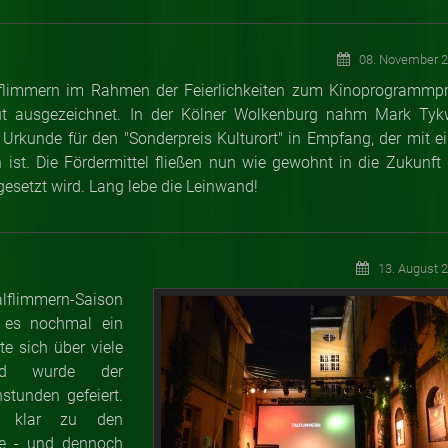
08. November 
limmern im Rahmen der Feierlichkeiten zum Kinoprogrammpr
ut ausgezeichnet. In der Kölner Wolkenburg nahm Mark Tyk
 Urkunde für den "Sonderpreis Kulturort" in Empfang, der mit ei
st. Die Fördermittel fließen nun wie gewohnt in die Zukunft 
gesetzt wird. Lang lebe die Leinwand!
13. August 
flimmern-Saison
b es nochmal ein
e sich über viele
end wurde der
stunden gefeiert.
te klar zu den
te - und dennoch