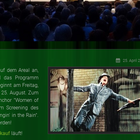
25. April 
auf dem Areal an,
nd das Programm
eginnt am Freitag,
em 25. August. Zum
uenchor "Women of
em Screening des
ngin' in the Rain".
erden!
rkauf
läuft!