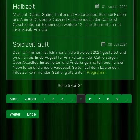
Halbzeit
01. August 2024
Musical, Drama, Satire, Thriller und Historisches, Science Fiction
und Anime: Das erste Dutzend Filmabende an der Gathe ist
Geschichte, nun folgen noch weitere 12 - plus Stummfilm mit
Live-Musik. Film ab!
Spielzeit läuft
08. Juli 2024
Das Talflimmern ist fulminant in die Spielzeit 2024 gestartet und
wird nun bis Ende August für Filmkultur an der Gathe sorgen.
Über Aktuelles, Einzelheiten und Änderungen halten euch unser
Newsletter und unsere Facebook-Seiten auf dem Laufenden.
Infos zur
kommenden Staffel gibt's unter ↑
Programm
.
Seite 5 von 34
Start
Zurück
1
2
3
...
5
6
7
8
9
...
Weiter
Ende