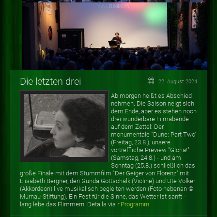
Die letzten drei
22. August 2024
Ab morgen heißt es Abschied
nehmen. Die Saison neigt sich
dem Ende, aber es stehen noch
drei wunderbare Filmabende
auf dem Zettel: Der
monumentale "Dune: Part Two"
(Freitag, 23.8.), unsere
vortreffliche Preview "Gloria!"
(Samstag, 24.8.) - und am
Sonntag (25.8.) schließlich das
große Finale mit dem Stummfilm "Der Geiger von Florenz" mit
Elisabeth Bergner, den Gunda Gottschalk (Violine) und Ute Völker
(Akkordeon) live musikalisch begleiten werden (Foto nebenan
©
Murnau-Stiftung). Ein Fest für die Sinne, das Wetter ist sanft -
lang lebe das Flimmern! Details via ↑
Programm
.