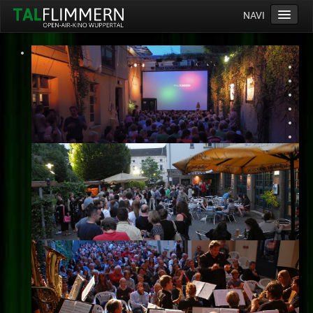
NAVI
Home
Programm
Service
Ticketinfos
Ort
Anreise
Wetter
Kinogutschein
Konzept
Archiv
Kontakt