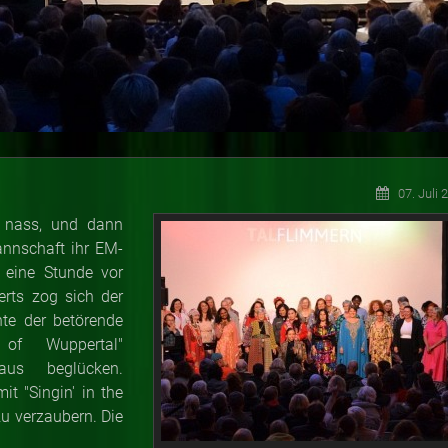
07. Juli 
t nass, und dann
annschaft ihr EM-
 eine Stunde vor
rts zog sich der
nte der betörende
 of Wuppertal"
aus beglücken.
t "Singin' in the
zu verzaubern. Die