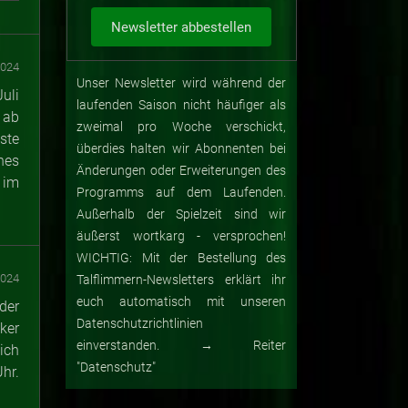
2024
Unser Newsletter wird während der
uli
laufenden Saison nicht häufiger als
 ab
zweimal pro Woche verschickt,
ste
überdies halten wir Abonnenten bei
hes
Änderungen oder Erweiterungen des
 im
Programms auf dem Laufenden.
Außerhalb der Spielzeit sind wir
äußerst wortkarg - versprochen!
WICHTIG: Mit der Bestellung des
2024
Talflimmern-Newsletters erklärt ihr
euch automatisch mit unseren
der
Datenschutzrichtlinien
ker
einverstanden. → Reiter
ich
"Datenschutz"
hr.