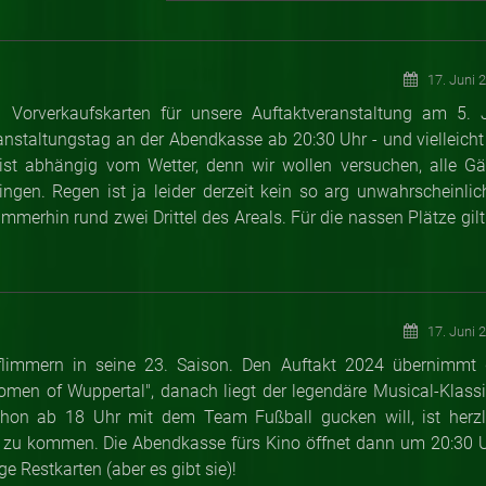
17. Juni 
n Vorverkaufskarten für unsere Auftaktveranstaltung am 5. J
ranstaltungstag an der Abendkasse ab 20:30 Uhr - und vielleicht
s ist abhängig vom Wetter, denn wir wollen versuchen, alle Gä
gen. Regen ist ja leider derzeit kein so arg unwahrscheinlic
merhin rund zwei Drittel des Areals. Für die nassen Plätze gilt
17. Juni 
lflimmern in seine 23. Saison. Den Auftakt 2024 übernimmt 
Women of Wuppertal", danach liegt der legendäre Musical-Klassi
schon ab 18 Uhr mit dem Team Fußball gucken will, ist herzl
e zu kommen. Die Abendkasse fürs Kino öffnet dann um 20:30 U
ge Restkarten (aber es gibt sie)!