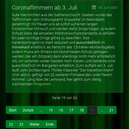
Coronaflimmern ab 3. Juli
05. Juni 2020
Gute Nachrichten aus der Gathenschlucht: Soeben wurde das
Talflimmern vom Ordnungsamt Wuppertal (in Rekordzeit)
genehmigt! Wir freuen uns ab sofort auf einen langen
Kinosommer mit euch und werden dafür Sorge tragen, zu eurem
Schutz stets die aktuellen Infektionsschutzstandards zu erfüllen.
Ein paar wichtige Dinge gilt es zu beachten: Das
Kartenkontingent ist stark reduziert und
ausschließlich
im
Vorverkauf
erhältlich, es herrscht das 1,5-Meter-Abstandsgebot,
zudem muss am Einlass ein Mund-Nasen-Schutz getragen
werden (der am Sitzplatz dann allerdings nicht mehr erforderlich
ist), wir verleihen weder Decken noch Kissen, und Getränke sind
ausschließlich im Biergarten erhältlich. Zum Auftakt am 3. Juli
läuft John Schlesingers Thriller-Klassiker "Der Marathon-Mann"
(VVK aktiv!), gefolgt von 22 weiteren Filmabenden unter freiem
Himmel. Lang lebe die Leinwand, hier geht's zum stetig
wachsenden
Programm
...
Seite 19 von 34
Start
Zurück
...
15
16
17
18
19
...
21
22
23
Weiter
Ende