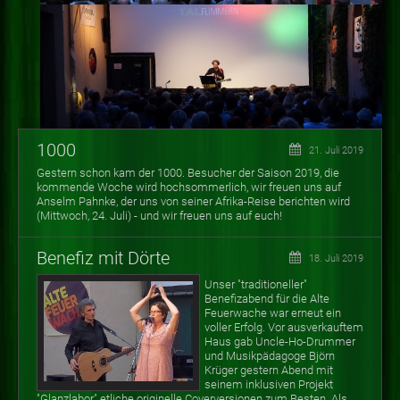
1000
21. Juli 2019
Gestern schon kam der 1000. Besucher der Saison 2019, die
kommende Woche wird hochsommerlich, wir freuen uns auf
Anselm Pahnke, der uns von seiner Afrika-Reise berichten wird
(Mittwoch, 24. Juli) - und wir freuen uns auf euch!
Benefiz mit Dörte
18. Juli 2019
Unser "traditioneller"
Benefizabend für die Alte
Feuerwache war erneut ein
voller Erfolg. Vor ausverkauftem
Haus gab Uncle-Ho-Drummer
und Musikpädagoge Björn
Krüger gestern Abend mit
seinem inklusiven Projekt
"Glanzlabor" etliche originelle Coverversionen zum Besten. Als