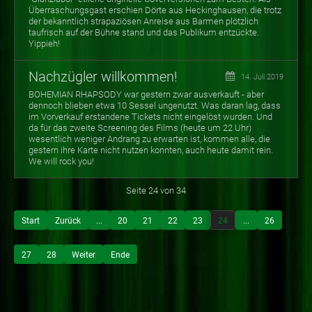
Überraschungsgast erschien Dörte aus Heckinghausen, die trotz
der bekanntlich strapaziösen Anreise aus Barmen plötzlich
taufrisch auf der Bühne stand und das Publikum entzückte.
Yippieh!
Nachzügler willkommen!
14. Juli 2019
BOHEMIAN RHAPSODY war gestern zwar ausverkauft - aber
dennoch blieben etwa 10 Sessel ungenutzt. Was daran lag, dass
im Vorverkauf erstandene Tickets nicht eingelöst wurden. Und
da für das zweite Screening des Films (heute um 22 Uhr)
wesentlich weniger Andrang zu erwarten ist, kommen alle, die
gestern ihre Karte nicht nutzen konnten, auch heute damit rein.
We will rock you!
Seite 24 von 34
Start
Zurück
...
20
21
22
23
24
...
26
27
28
Weiter
Ende