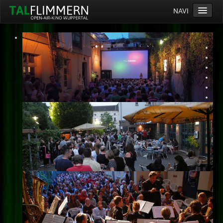
NAVI
Home
Programm
Service
Ticketinfos
Ort
Anreise
Wetter
Kinogutschein
Konzept
Archiv
Kontakt