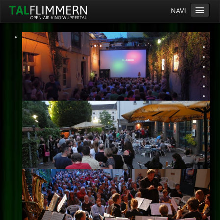
NAVI
Home
Programm
Service
Ticketinfos
Ort
Anreise
Wetter
Kinogutschein
Konzept
Archiv
Kontakt