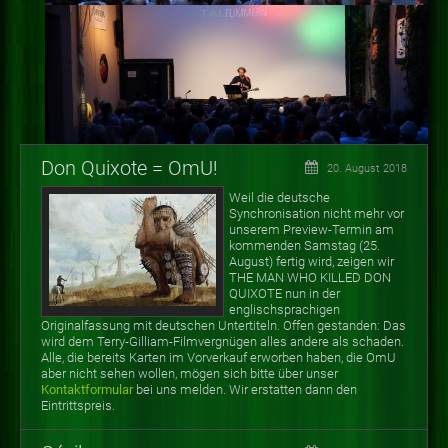
Don Quixote = OmU!
20. August 2018
Weil die deutsche
Synchronisation nicht mehr vor
unserem Preview-Termin am
kommenden Samstag (25.
August) fertig wird, zeigen wir
THE MAN WHO KILLED DON
QUIXOTE nun in der
englischsprachigen
Originalfassung mit deutschen Untertiteln. Offen gestanden: Das
wird dem Terry-Gilliam-Filmvergnügen alles andere als schaden.
Alle, die bereits Karten im Vorverkauf erworben haben, die OmU
aber nicht sehen wollen, mögen sich bitte über unser
Kontaktformular
bei uns melden. Wir erstatten dann den
Eintrittspreis.