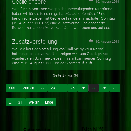
Cécile encore
16. August 2018
Was für ein Sommer! Wegen der überwältigenden Nachfrage
haben wir für die feinsinnige französische Komödie "Eine
bretonische Liebe" mit Cécile de France am nächsten Sonntag
(19. August, 21:30 Uhr) eine Zusatzvorstellung angesetzt.
Rotwein vorhanden, Vorverkauf läuft - wir freuen uns auf euch.
Zusatzvorstellung
10. August 2018
Weil die heutige Vorstellung von "Call Me by Your Name"
hoffnungslos ausverkauft ist, zeigen wir Luca Guadagninos
wunderbaren Sommer-Liebesfilm am kommenden Sonntag
erneut: 12. August, 21:30 Uhr, der Vorverkauf läuft.
Seite 27 von 34
Start
Zurück
22
23
...
25
26
27
28
29
...
31
Weiter
Ende