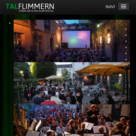
NAVI
Home
Programm
Service
Ticketinfos
Ort
Anreise
Wetter
Kinogutschein
Konzept
Archiv
Kontakt