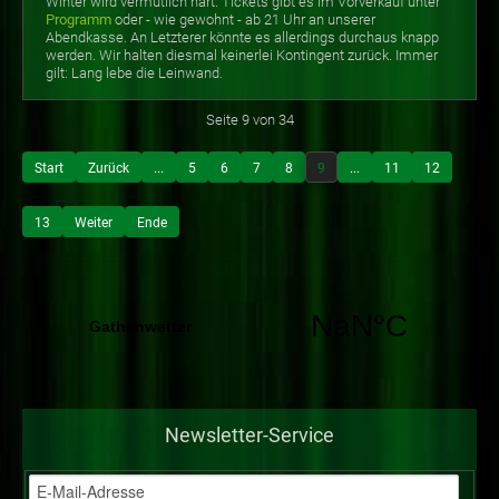
Winter wird vermutlich hart. Tickets gibt es im Vorverkauf unter
Programm
oder - wie gewohnt - ab 21 Uhr an unserer
Abendkasse. An Letzterer könnte es allerdings durchaus knapp
werden. Wir halten diesmal keinerlei Kontingent zurück. Immer
gilt: Lang lebe die Leinwand.
Seite 9 von 34
Start
Zurück
...
5
6
7
8
9
...
11
12
13
Weiter
Ende
Newsletter-Service