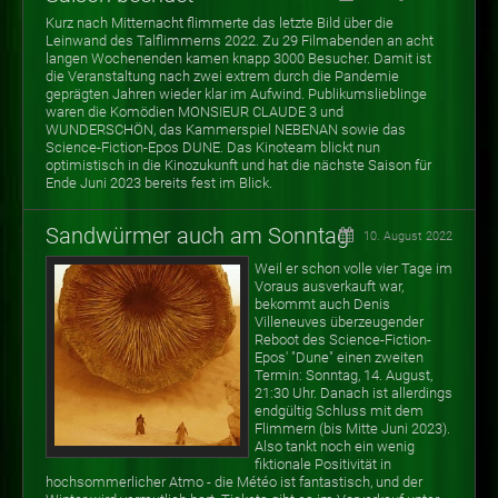
Kurz nach Mitternacht flimmerte das letzte Bild über die
Leinwand des Talflimmerns 2022. Zu 29 Filmabenden an acht
langen Wochenenden kamen knapp 3000 Besucher.
Damit ist
die Veranstaltung nach zwei extrem durch die Pandemie
geprägten Jahren wieder klar im Aufwind. Publikumslieblinge
waren die Komödien MONSIEUR CLAUDE 3 und
WUNDERSCHÖN, das Kammerspiel NEBENAN sowie das
Science-Fiction-Epos DUNE. Das Kinoteam blickt nun
optimistisch in die Kinozukunft und hat die nächste Saison für
Ende Juni 2023 bereits fest im Blick.
Sandwürmer auch am Sonntag
10. August 2022
Weil er schon volle vier Tage im
Voraus ausverkauft war,
bekommt auch Denis
Villeneuves überzeugender
Reboot des Science-Fiction-
Epos' "Dune" einen zweiten
Termin: Sonntag, 14. August,
21:30 Uhr. Danach ist allerdings
endgültig Schluss mit dem
Flimmern (bis Mitte Juni 2023).
Also tankt noch ein wenig
fiktionale Positivität in
hochsommerlicher Atmo - die Météo ist fantastisch, und der