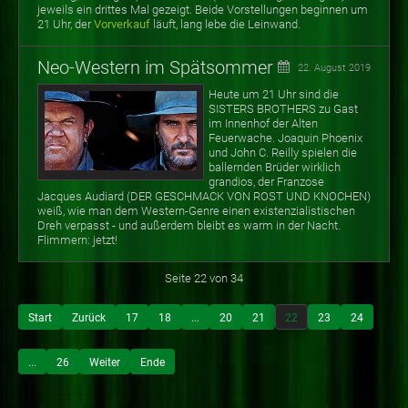
jeweils ein drittes Mal gezeigt. Beide Vorstellungen beginnen um
21 Uhr, der
Vorverkauf
läuft, lang lebe die Leinwand.
Neo-Western im Spätsommer
22. August 2019
Heute um 21 Uhr sind die
SISTERS BROTHERS zu Gast
im Innenhof der Alten
Feuerwache. Joaquin Phoenix
und John C. Reilly spielen die
ballernden Brüder wirklich
grandios, der Franzose
Jacques Audiard (DER GESCHMACK VON ROST UND KNOCHEN)
weiß, wie man dem Western-Genre einen existenzialistischen
Dreh verpasst - und außerdem bleibt es warm in der Nacht.
Flimmern: jetzt!
Seite 22 von 34
Start
Zurück
17
18
...
20
21
22
23
24
...
26
Weiter
Ende