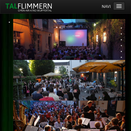
NAVI
Home
Programm
Service
Ticketinfos
Ort
Anreise
Wetter
Kinogutschein
Konzept
Archiv
Kontakt