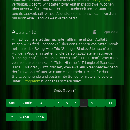
verfügbar. Obacht: Wir starten zwar erst in knapp zwei Wochen,
aber unser Auftakt mit Konzert und Hitchcock am 23. Juni ist
bereits ausverkauft. An der Abendkasse halten wir dann wirklich
nur noch eine Handvoll Restkarten parat.
Aussichten
11. April 2023
Am 23. Juni startet das nächste Talflimmern! Zum Auftakt
zeigen wir Alfred Hitchcocks "Über den Dächern von Nizza", vorab
heizt uns das Swing-Hop-Trio "Springer Birukov Steinborn" ein.
Auf dem Programmzettel für die Saison 2023 stehen außerdem
"Dancing Pina", "Ein Mann namens Otto", "Bullet Train", "Was man
von hier aus sehen kann", "Roter Himmel", "Triangle of Sadness",
"Elvis", "Maigret", Kurzfilmrollen, Previews, ein Greenpeace-Abend,
der "Travel-Slam" aus Köln und vieles mehr. Tickets für das
Startwochenende und bestimmte Sonderformate sind bereits
unter ↑
Programm
buchbar. Flimmern rulez!
Seite 8 von 34
Start
Zurück
3
...
5
6
7
8
9
...
11
12
Weiter
Ende