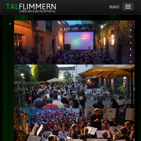
NAVI
Home
Programm
Service
Ticketinfos
Ort
Anreise
Wetter
Kinogutschein
Konzept
Archiv
Kontakt