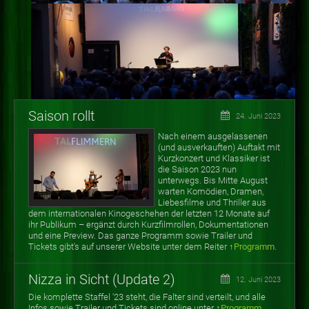
Saison rollt
24. Juni 2023
Nach einem ausgelassenen
(und ausverkauften) Auftakt mit
Kurzkonzert und Klassiker ist
die Saison 2023 nun
unterwegs. Bis Mitte August
warten
Komödien, Dramen,
Liebesfilme und Thriller aus
dem internationalen Kinogeschehen der letzten 12 Monate auf
ihr Publikum
–
ergänzt durch Kurzfilmrollen, Dokumentationen
und eine Preview. Das ganze Programm sowie Trailer und
Tickets gibt's auf unserer Website unter dem Reiter ↑
Programm
.
Nizza in Sicht (Update 2)
12. Juni 2023
Die komplette Staffel '23 steht, die Falter sind verteilt, und alle
Infos sowie Trailer und Tickets sind online unter ↑
Programm
.