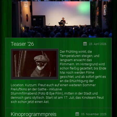
Teaser '26
23. April 2026
Der Frühling winkt, die
Temperaturen steigen, und
langsam erwacht das
Flimmern. Im Hintergrund wird
schon fleißig gezettelt, bis Ende
Mai noch werden Filme
gesichtet, und ab sofort geht es
an die Ertüchtigung der
Location. Kurzum: Freut euch auf einen weiteren Sommer
Freiluftkino an der Gathe - inklusive
Stummfilmabend (Foto
©
Eye Film), mitten in der Stadt und
dennoch ganz idyllisch. Start ist am 17. Juli, das Kinoteam freut
sich schon jetzt einen Ast.
Kinoprogrammpreis
05. November 2025