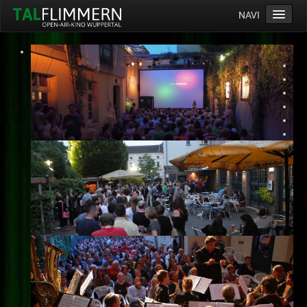
NAVI
Home
Programm
Service
Ticketinfos
Ort
Anreise
Wetter
Kinogutschein
Konzept
Archiv
Kontakt