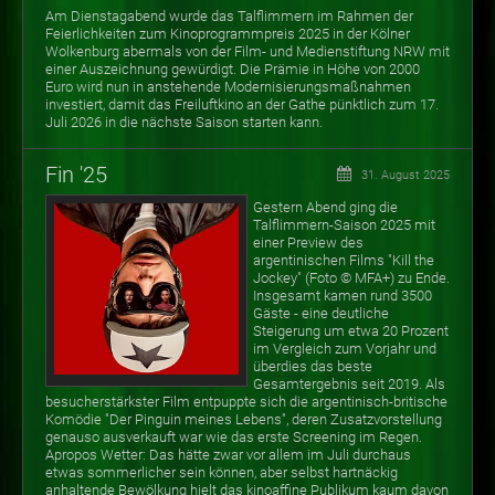
Am Dienstagabend wurde das Talflimmern im Rahmen der
Feierlichkeiten zum Kinoprogrammpreis 2025 in der Kölner
Wolkenburg abermals von der Film- und Medienstiftung NRW mit
einer Auszeichnung gewürdigt. Die Prämie in Höhe von 2000
Euro wird nun in anstehende Modernisierungsmaßnahmen
investiert, damit das Freiluftkino an der Gathe pünktlich zum 17.
Juli 2026 in die nächste Saison starten kann.
Fin '25
31. August 2025
Gestern Abend ging die
Talflimmern-Saison 2025 mit
einer Preview des
argentinischen Films "Kill the
Jockey" (Foto
©
MFA+) zu Ende.
Insgesamt kamen rund 3500
Gäste - eine deutliche
Steigerung um etwa 20 Prozent
im Vergleich zum Vorjahr und
überdies das beste
Gesamtergebnis seit 2019. Als
besucherstärkster Film entpuppte sich die argentinisch-britische
Komödie "Der Pinguin meines Lebens", deren Zusatzvorstellung
genauso ausverkauft war wie das erste Screening im Regen.
Apropos Wetter: Das hätte zwar vor allem im Juli durchaus
etwas sommerlicher sein können, aber selbst hartnäckig
anhaltende Bewölkung hielt das kinoaffine Publikum kaum davon