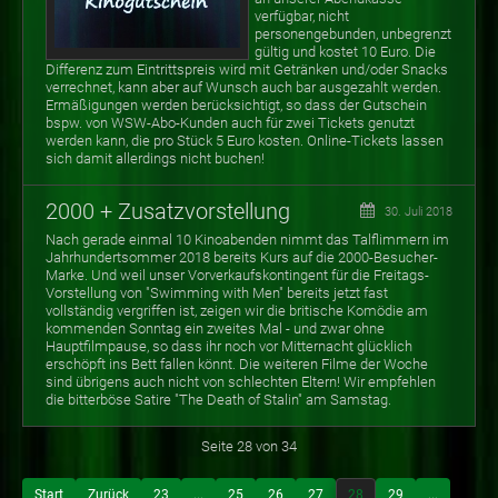
verfügbar, nicht
personengebunden, unbegrenzt
gültig und kostet 10 Euro. Die
Differenz zum Eintrittspreis wird mit Getränken und/oder Snacks
verrechnet, kann aber auf Wunsch auch bar ausgezahlt werden.
Ermäßigungen werden berücksichtigt, so dass der Gutschein
bspw. von WSW-Abo-Kunden auch für zwei Tickets genutzt
werden kann, die pro Stück 5 Euro kosten. Online-Tickets lassen
sich damit allerdings nicht buchen!
2000 + Zusatzvorstellung
30. Juli 2018
Nach gerade einmal 10 Kinoabenden nimmt das Talflimmern im
Jahrhundertsommer 2018 bereits Kurs auf die 2000-Besucher-
Marke. Und weil unser Vorverkaufskontingent für die Freitags-
Vorstellung von "Swimming with Men" bereits jetzt fast
vollständig vergriffen ist, zeigen wir die britische Komödie am
kommenden Sonntag ein zweites Mal - und zwar ohne
Hauptfilmpause, so dass ihr noch vor Mitternacht glücklich
erschöpft ins Bett fallen könnt. Die weiteren Filme der Woche
sind übrigens auch nicht von schlechten Eltern! Wir empfehlen
die bitterböse Satire "The Death of Stalin" am Samstag.
Seite 28 von 34
Start
Zurück
23
...
25
26
27
28
29
...