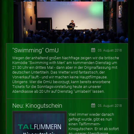
"Swimming" OmU
05. August 2018
Wegen der anhaltend großen Nachfrage zeigen wir die britische
Komödie "Swimming with Men" am kommenden Dienstag um
21:30 Uhr ein drittes Mal - dann aber in der Originalfassung mit
deutschen Untertiteln. Das Wetter wird fantastisch, der
Vorverkauf läuft - und wir machen keine Hauptfilmpause.
Übrigens: Wer die OmU bevorzugt, kann bereits erworbene
Tickets für die Sonntagsvorstellung heute an unserer
Abendkasse ab 20 Uhr auf Dienstag "umlabeln" lassen.
Neu: Kinogutschein
05. August 2018
Weil immer wieder danach
gefragt wurde, gibt es nun
einen Talflimmern-
Kinogutschein. Er ist ab sofort
an unserer Abendkasse