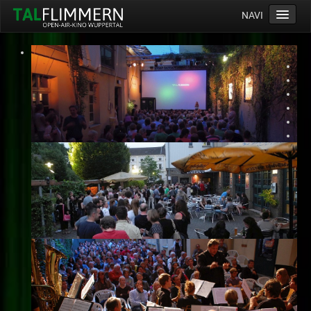
NAVI
Home
Programm
Service
Ticketinfos
Ort
Anreise
Wetter
Kinogutschein
Konzept
Archiv
Kontakt