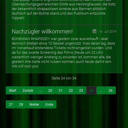
Überraschungsgast erschien Dörte aus Heckinghausen, die trotz
der bekanntlich strapaziösen Anreise aus Barmen plötzlich
taufrisch auf der Bühne stand und das Publikum entzückte.
Yippieh!
Nachzügler willkommen!
14. Juli 2019
BOHEMIAN RHAPSODY war gestern zwar ausverkauft - aber
dennoch blieben etwa 10 Sessel ungenutzt. Was daran lag, dass
im Vorverkauf erstandene Tickets nicht eingelöst wurden. Und
da für das zweite Screening des Films (heute um 22 Uhr)
wesentlich weniger Andrang zu erwarten ist, kommen alle, die
gestern ihre Karte nicht nutzen konnten, auch heute damit rein.
We will rock you!
Seite 24 von 34
Start
Zurück
...
20
21
22
23
24
...
26
27
28
Weiter
Ende