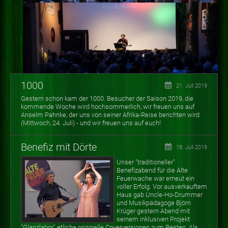
1000
21. Juli 2019
Gestern schon kam der 1000. Besucher der Saison 2019, die
kommende Woche wird hochsommerlich, wir freuen uns auf
Anselm Pahnke, der uns von seiner Afrika-Reise berichten wird
(Mittwoch, 24. Juli) - und wir freuen uns auf euch!
Benefiz mit Dörte
18. Juli 2019
Unser "traditioneller"
Benefizabend für die Alte
Feuerwache war erneut ein
voller Erfolg. Vor ausverkauftem
Haus gab Uncle-Ho-Drummer
und Musikpädagoge Björn
Krüger gestern Abend mit
seinem inklusiven Projekt
"Glanzlabor" etliche originelle Coverversionen zum Besten. Als