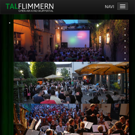
NAVI
Home
Programm
Service
Ticketinfos
Ort
Anreise
Wetter
Kinogutschein
Konzept
Archiv
Kontakt