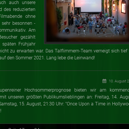
auch auch unsere
d des reduzierten
-Filmabende ohne
h sehr besonnen -
kommunikativ. Am
esucher gezählt
m späten Frühjahr
nicht zu erwarten war. Das Talflimmern-Team verneigt sich tief 
 auf den Sommer 2021. Lang lebe die Leinwand!
10. August 
lupenreiner Hochsommerprognose bieten wir am kommen
t unseren größten Publikumslieblingen an: Freitag, 14. Augu
 Samstag, 15. August, 21:30 Uhr: "Once Upon a Time in Hollywo
!