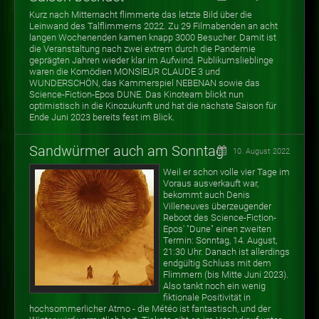
Kurz nach Mitternacht flimmerte das letzte Bild über die
Leinwand des Talflimmerns 2022. Zu 29 Filmabenden an acht
langen Wochenenden kamen knapp 3000 Besucher.
Damit ist
die Veranstaltung nach zwei extrem durch die Pandemie
geprägten Jahren wieder klar im Aufwind. Publikumslieblinge
waren die Komödien MONSIEUR CLAUDE 3 und
WUNDERSCHÖN, das Kammerspiel NEBENAN sowie das
Science-Fiction-Epos DUNE. Das Kinoteam blickt nun
optimistisch in die Kinozukunft und hat die nächste Saison für
Ende Juni 2023 bereits fest im Blick.
Sandwürmer auch am Sonntag
10. August 2022
Weil er schon volle vier Tage im
Voraus ausverkauft war,
bekommt auch Denis
Villeneuves überzeugender
Reboot des Science-Fiction-
Epos' "Dune" einen zweiten
Termin: Sonntag, 14. August,
21:30 Uhr. Danach ist allerdings
endgültig Schluss mit dem
Flimmern (bis Mitte Juni 2023).
Also tankt noch ein wenig
fiktionale Positivität in
hochsommerlicher Atmo - die Météo ist fantastisch, und der