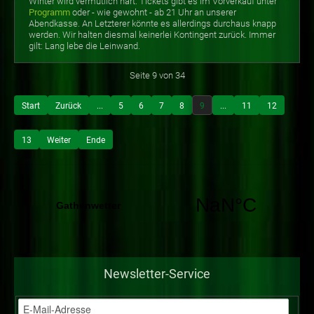
Winter wird vermutlich hart. Tickets gibt es im Vorverkauf unter
Programm
oder - wie gewohnt - ab 21 Uhr an unserer
Abendkasse. An Letzterer könnte es allerdings durchaus knapp
werden. Wir halten diesmal keinerlei Kontingent zurück. Immer
gilt: Lang lebe die Leinwand.
Seite 9 von 34
Start
Zurück
...
5
6
7
8
9
...
11
12
13
Weiter
Ende
Newsletter-Service