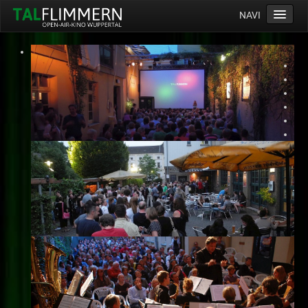
NAVI
Home
Programm
Service
Ticketinfos
Ort
Anreise
Wetter
Kinogutschein
Konzept
Archiv
Kontakt