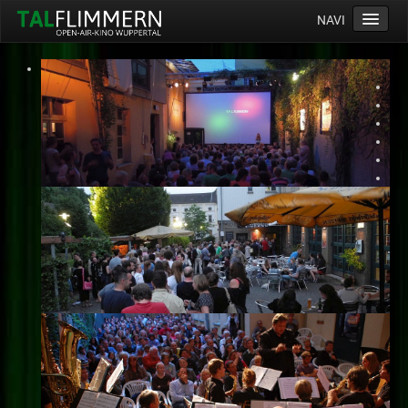
NAVI
Home
Programm
Service
Ticketinfos
Ort
Anreise
Wetter
Kinogutschein
Konzept
Archiv
Kontakt