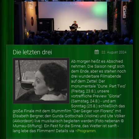
Die letzten drei
22. August 2024
Ab morgen heißt es Abschied
nehmen. Die Saison neigt sich
dem Ende, aber es stehen noch
drei wunderbare Filmabende
auf dem Zettel: Der
monumentale "Dune: Part Two"
(Freitag, 23.8.), unsere
vortreffliche Preview "Gloria!"
(Samstag, 24.8.) - und am
Sonntag (25.8.) schließlich das
große Finale mit dem Stummfilm "Der Geiger von Florenz" mit
Elisabeth Bergner, den Gunda Gottschalk (Violine) und Ute Völker
(Akkordeon) live musikalisch begleiten werden (Foto nebenan
©
Murnau-Stiftung). Ein Fest für die Sinne, das Wetter ist sanft -
lang lebe das Flimmern! Details via ↑
Programm
.