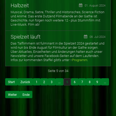
Halbzeit
01. August 2024
Musical, Drama, Satire, Thriller und Historisches, Science Fiction
und Anime: Das erste Dutzend Filmabende an der Gathe ist
Geschichte, nun folgen noch weitere 12 - plus Stummfilm mit
Live-Musik. Film ab!
Spielzeit läuft
08. Juli 2024
Das Talflimmern ist fulminant in die Spielzeit 2024 gestartet und
wird nun bis Ende August für Filmkultur an der Gathe sorgen.
Über Aktuelles, Einzelheiten und Änderungen halten euch unser
Newsletter und unsere Facebook-Seiten auf dem Laufenden.
Infos zur
kommenden Staffel gibt's unter ↑
Programm
.
Seite 5 von 34
Start
Zurück
1
2
3
...
5
6
7
8
9
...
Weiter
Ende