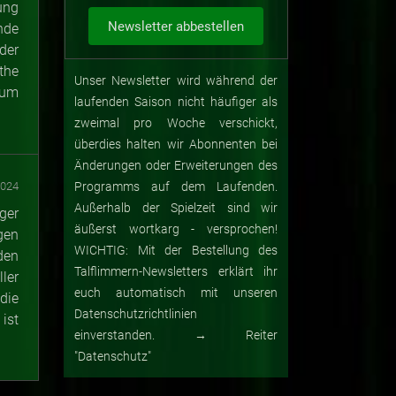
ung
nde
der
the
Unser Newsletter wird während der
kum
laufenden Saison nicht häufiger als
zweimal pro Woche verschickt,
überdies halten wir Abonnenten bei
Änderungen oder Erweiterungen des
2024
Programms auf dem Laufenden.
Außerhalb der Spielzeit sind wir
ger
äußerst wortkarg - versprochen!
gen
WICHTIG: Mit der Bestellung des
den
Talflimmern-Newsletters erklärt ihr
ler
euch automatisch mit unseren
die
Datenschutzrichtlinien
ist
einverstanden. → Reiter
"Datenschutz"