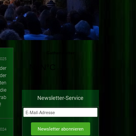
2025
der
der
ten
die
rab
Newsletter-Service
!
2024