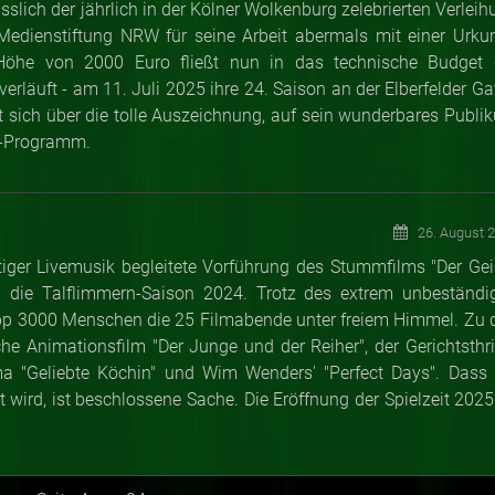
lich der jährlich in der Kölner Wolkenburg zelebrierten Verleih
edienstiftung NRW für seine Arbeit abermals mit einer Urku
 Höhe von 2000 Euro fließt nun in das technische Budget 
erläuft - am 11. Juli 2025 ihre 24. Saison an der Elberfelder Ga
t sich über die tolle Auszeichnung, auf sein wunderbares Publi
o-Programm.
26. August 
iger Livemusik begleitete Vorführung des Stummfilms "Der Gei
die Talflimmern-Saison 2024. Trotz des extrem unbeständi
p 3000 Menschen die 25 Filmabende unter freiem Himmel. Zu 
he Animationsfilm "Der Junge und der Reiher", der Gerichtsthril
ma "Geliebte Köchin" und Wim Wenders' "Perfect Days". Dass 
 wird, ist beschlossene Sache. Die Eröffnung der Spielzeit 2025 