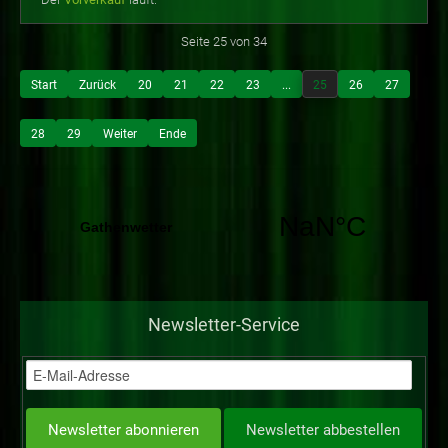
Seite 25 von 34
Start
Zurück
20
21
22
23
...
25
26
27
28
29
Weiter
Ende
Newsletter-Service