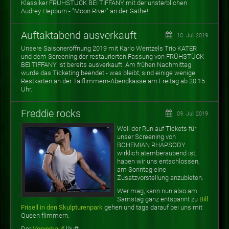
Klassiker FRÜHSTÜCK BEI TIFFANY mit der unsterblichen
Audrey Hepburn - "Moon River" an der Gathe!
Auftaktabend ausverkauft
10. Juli 2019
Unsere Saisoneröffnung 2019 mit Karlo Wentzels Trio KATER
und dem Screening der restaurierten Fassung von FRÜHSTÜCK
BEI TIFFANY ist bereits ausverkauft. Am frühen Nachmittag
wurde das Ticketing beendet - was bleibt, sind einige wenige
Restkarten an der Talflimmern-Abendkasse am Freitag ab 20:15
Uhr.
Freddie rocks
09. Juli 2019
Weil der Run auf Tickets für
unser Screening von
BOHEMIAN RHAPSODY
wirklich atemberaubend ist,
haben wir uns entschlossen,
am Sonntag eine
Zusatzvorstellung anzubieten.
Wer mag, kann nun also am
Samstag ganz entspannt zu
Bill
Frisell in den Skulpturenpark
gehen und tags darauf bei uns mit
Queen flimmern.
Der
Vorverkauf
läuft.