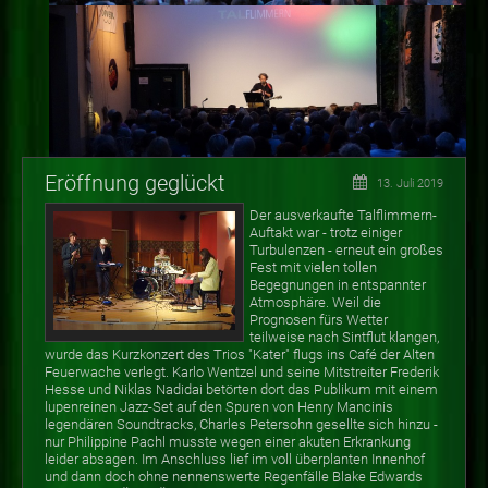
Eröffnung geglückt
13. Juli 2019
Der ausverkaufte Talflimmern-
Auftakt war - trotz einiger
Turbulenzen - erneut ein großes
Fest mit vielen tollen
Begegnungen in entspannter
Atmosphäre. Weil die
Prognosen fürs Wetter
teilweise nach Sintflut klangen,
wurde das Kurzkonzert des Trios "Kater" flugs ins Café der Alten
Feuerwache verlegt. Karlo Wentzel und seine Mitstreiter Frederik
Hesse und Niklas Nadidai betörten dort das Publikum mit einem
lupenreinen Jazz-Set auf den Spuren von Henry Mancinis
legendären Soundtracks, Charles Petersohn gesellte sich hinzu -
nur Philippine Pachl musste wegen einer akuten Erkrankung
leider absagen. Im Anschluss lief im voll überplanten Innenhof
und dann doch ohne nennenswerte Regenfälle Blake Edwards