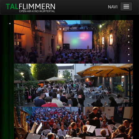
NAVI
Home
Programm
Service
Ticketinfos
Ort
Anreise
Wetter
Kinogutschein
Konzept
Archiv
Kontakt