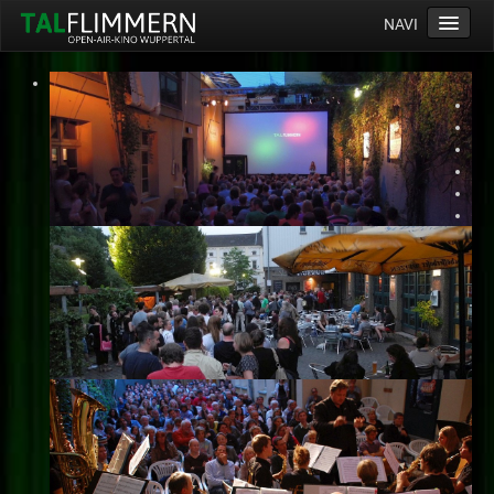
NAVI
Home
Programm
Service
Ticketinfos
Ort
Anreise
Wetter
Kinogutschein
Konzept
Archiv
Kontakt