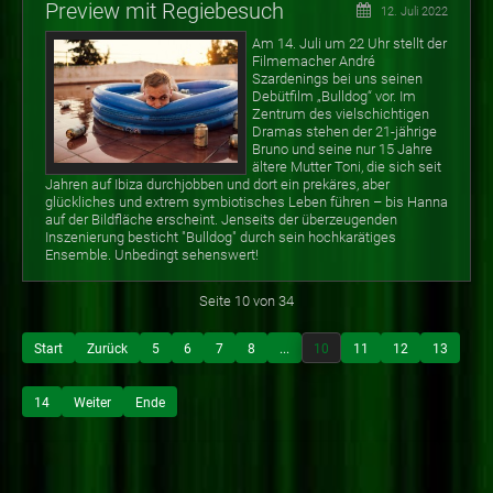
Preview mit Regiebesuch
12. Juli 2022
Am 14. Juli um 22 Uhr stellt der
Filmemacher André
Szardenings bei uns seinen
Debütfilm „Bulldog“ vor. Im
Zentrum des vielschichtigen
Dramas stehen der 21-jährige
Bruno und seine nur 15 Jahre
ältere Mutter Toni, die sich seit
Jahren auf Ibiza durchjobben und dort ein prekäres, aber
glückliches und extrem symbiotisches Leben führen – bis Hanna
auf der Bildfläche erscheint. Jenseits der überzeugenden
Inszenierung besticht "Bulldog" durch sein hochkarätiges
Ensemble. Unbedingt sehenswert!
Seite 10 von 34
Start
Zurück
5
6
7
8
...
10
11
12
13
14
Weiter
Ende