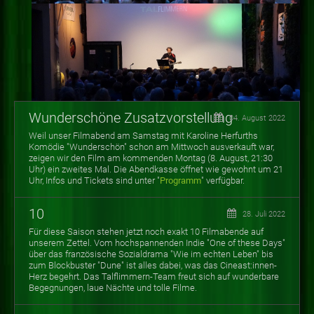
Wunderschöne Zusatzvorstellung
04. August 2022
Weil unser Filmabend am Samstag mit Karoline Herfurths
Komödie "Wunderschön" schon am Mittwoch ausverkauft war,
zeigen wir den Film am kommenden Montag (8. August, 21:30
Uhr) ein zweites Mal. Die Abendkasse öffnet wie gewohnt um 21
Uhr, Infos und Tickets sind unter "
Programm
" verfügbar.
10
28. Juli 2022
Für diese Saison stehen jetzt noch exakt 10 Filmabende auf
unserem Zettel. Vom hochspannenden Indie "One of these Days"
über das französische Sozialdrama "Wie im echten Leben" bis
zum Blockbuster "Dune" ist alles dabei, was das Cineast:innen-
Herz begehrt. Das Talflimmern-Team freut sich auf wunderbare
Begegnungen, laue Nächte und tolle Filme.