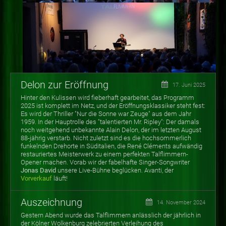
Delon zur Eröffnung
17. Juni 2025
Hinter den Kulissen wird fieberhaft gearbeitet, das Programm
2025 ist komplett im Netz, und der Eröffnungsklassiker steht fest:
Es wird der Thriller "Nur die Sonne war Zeuge" aus dem Jahr
1959. In der Hauptrolle des "talentierten Mr. Ripley": Der damals
noch weitgehend unbekannte Alain Delon, der im letzten August
88-jährig verstarb. Nicht zuletzt sind es die hochsommerlich
funkelnden Drehorte in Süditalien, die René Cléments aufwändig
restauriertes Meisterwerk zu einem perfekten Talflimmern-
Opener machen. Vorab wir der fabelhafte Singer-Songwriter
Jonas David
unsere Live-Bühne beglücken. Avanti, der
Vorverkauf
läuft!
Auszeichnung
14. November 2024
Gestern Abend wurde das Talflimmern anlässlich der jährlich in
der Kölner Wolkenburg zelebrierten Verleihung des