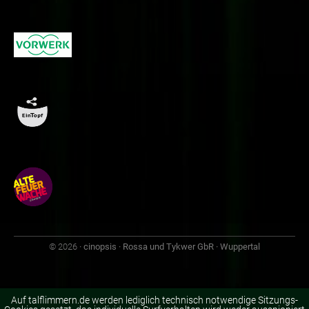
© 2026
· cinopsis · Rossa und Tykwer GbR · Wuppertal
Auf talflimmern.de werden lediglich technisch notwendige Sitzungs-