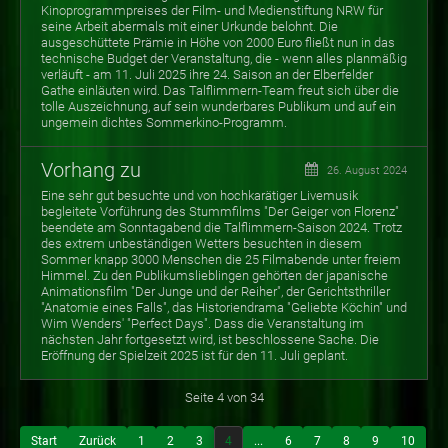
Kinoprogrammpreises der Film- und Medienstiftung NRW für
seine Arbeit abermals mit einer Urkunde belohnt. Die
ausgeschüttete Prämie in Höhe von 2000 Euro fließt nun in das
technische Budget der Veranstaltung, die - wenn alles planmäßig
verläuft - am 11. Juli 2025 ihre 24. Saison an der Elberfelder
Gathe einläuten wird. Das Talflimmern-Team freut sich über die
tolle Auszeichnung, auf sein wunderbares Publikum und auf ein
ungemein dichtes Sommerkino-Programm.
Vorhang zu
26. August 2024
Eine sehr gut besuchte und von hochkarätiger Livemusik
begleitete Vorführung des Stummfilms "Der Geiger von Florenz"
beendete am Sonntagabend die Talflimmern-Saison 2024. Trotz
des extrem unbeständigen Wetters besuchten in diesem
Sommer knapp 3000 Menschen die 25 Filmabende unter freiem
Himmel. Zu den Publikumslieblingen gehörten der japanische
Animationsfilm "Der Junge und der Reiher", der Gerichtsthriller
"Anatomie eines Falls", das Historiendrama "Geliebte Köchin" und
Wim Wenders' "Perfect Days". Dass die Veranstaltung im
nächsten Jahr fortgesetzt wird, ist beschlossene Sache. Die
Eröffnung der Spielzeit 2025 ist für den 11. Juli geplant.
Seite 4 von 34
Start
Zurück
1
2
3
4
...
6
7
8
9
10