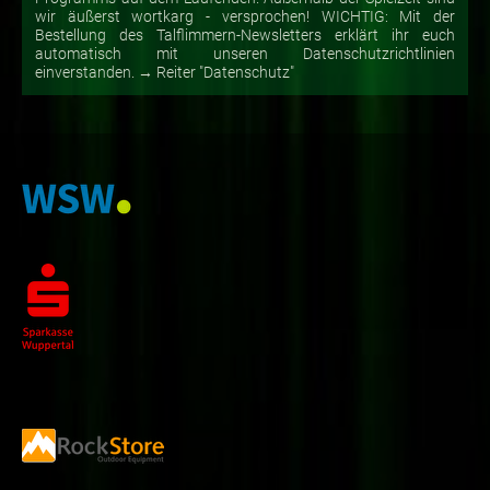
wir äußerst wortkarg - versprochen! WICHTIG: Mit der
Bestellung des Talflimmern-Newsletters erklärt ihr euch
automatisch mit unseren Datenschutzrichtlinien
einverstanden. → Reiter "Datenschutz"