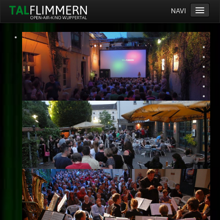
NAVI
Home
Programm
Service
Ticketinfos
Ort
Anreise
Wetter
Kinogutschein
Konzept
Archiv
Kontakt