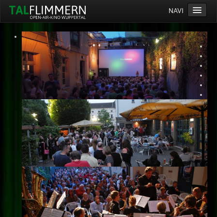
NAVI
Home
Programm
Service
Ticketinfos
Ort
Anreise
Wetter
Kinogutschein
Konzept
Archiv
Kontakt