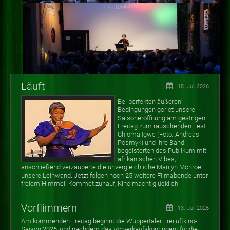
Läuft
18. Juli 2026
Bei perfekten äußeren
Bedingungen geriet unsere
Saisoneröffnung am gestrigen
Freitag zum rauschenden Fest.
Chioma Igwe (Foto: Andreas
Posmyk) und ihre Band
begeisterten das Publikum mit
afrikanischen Vibes,
anschließend verzauberte die unvergleichliche Marilyn Monroe
unsere Leinwand. Jetzt folgen noch 25 weitere Filmabende unter
freiem Himmel. Kommet zuhauf, Kino macht glücklich!
Vorflimmern
13. Juli 2026
Am kommenden Freitag beginnt die Wuppertaler Freiluftkino-
Saison 2026, und nachdem das Vorverkaufskontingent für die