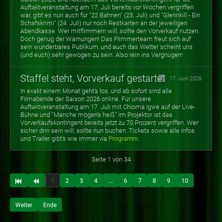
Auftaktveranstaltung am 17. Juli bereits vor Wochen vergriffen
war, gibt es nun auch für "22 Bahnen" (23. Juli) und "Glennkill - Ein
Schafskrimi" (24. Juli) nur noch Restkarten an der jeweiligen
Abendkasse. Wer mitflimmern will, sollte den Vorverkauf nutzen.
Doch genug der Warnungen! Das Flimmerteam freut sich auf
sein wunderbares Publikum, und auch das Wetter scheint uns
(und euch) sehr gewogen zu sein. Also rein ins Vergnügen!
Staffel steht, Vorverkauf gestartet
17. Juni 2026
In exakt einem Monat geht's los, und ab sofort sind alle
Filmabende der Saison 2026 online. Für unsere
Auftaktveranstaltung am 17. Juli mit Chioma Igwe auf der Live-
Bühne und "Manche mögen's heiß" im Projektor ist das
Vorverkaufskontingent bereits jetzt zu 70 Prozent vergriffen. Wer
sicher drin sein will, sollte nun buchen. Tickets sowie alle Infos
und Trailer gibt's wie immer via
Programm
.
Seite 1 von 34
1
2
3
4
...
6
7
8
9
10
Weiter
Ende