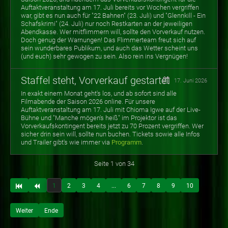
Auftaktveranstaltung am 17. Juli bereits vor Wochen vergriffen
war, gibt es nun auch für "22 Bahnen" (23. Juli) und "Glennkill - Ein
Schafskrimi" (24. Juli) nur noch Restkarten an der jeweiligen
Abendkasse. Wer mitflimmern will, sollte den Vorverkauf nutzen.
Doch genug der Warnungen! Das Flimmerteam freut sich auf
sein wunderbares Publikum, und auch das Wetter scheint uns
(und euch) sehr gewogen zu sein. Also rein ins Vergnügen!
Staffel steht, Vorverkauf gestartet
17. Juni 2026
In exakt einem Monat geht's los, und ab sofort sind alle
Filmabende der Saison 2026 online. Für unsere
Auftaktveranstaltung am 17. Juli mit Chioma Igwe auf der Live-
Bühne und "Manche mögen's heiß" im Projektor ist das
Vorverkaufskontingent bereits jetzt zu 70 Prozent vergriffen. Wer
sicher drin sein will, sollte nun buchen. Tickets sowie alle Infos
und Trailer gibt's wie immer via
Programm
.
Seite 1 von 34
1
2
3
4
...
6
7
8
9
10
Weiter
Ende