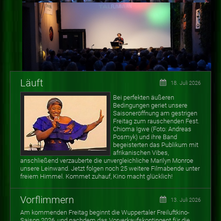
Läuft
18. Juli 2026
Bei perfekten äußeren
Bedingungen geriet unsere
Saisoneröffnung am gestrigen
Freitag zum rauschenden Fest.
Chioma Igwe (Foto: Andreas
Posmyk) und ihre Band
begeisterten das Publikum mit
afrikanischen Vibes,
anschließend verzauberte die unvergleichliche Marilyn Monroe
unsere Leinwand. Jetzt folgen noch 25 weitere Filmabende unter
freiem Himmel. Kommet zuhauf, Kino macht glücklich!
Vorflimmern
13. Juli 2026
Am kommenden Freitag beginnt die Wuppertaler Freiluftkino-
Saison 2026, und nachdem das Vorverkaufskontingent für die