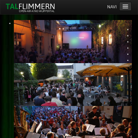
NAVI
Home
Programm
Service
Ticketinfos
Ort
Anreise
Wetter
Kinogutschein
Konzept
Archiv
Kontakt